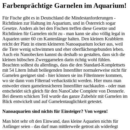
Farbenprächtige Garnelen im Aquarium!
Für Fische gibt es in Deutschland die Mindestanforderungen -
Richtlinien zur Haltung im Aquarium, und in Österreich sogar
Gesetze. Anders als bei den Fischen treffen diese Gesetze und
Richtlinien für Garnelen nicht zu - man kann sie also völlig legal in
Aquarien unter 60 cm Kantenlänge halten. Den kleinen Krabblern
reicht der Platz in einem kleineren Nanoaquarium locker aus, weil
die Tiere wenig schwimmen und eher oberflächengebunden leben.
Auch ein Nanobecken kannst du deshalb so gestalten, dass sich die
kleinen hübschen Zwerggarnelen darin richtig wohl fühlen.
Beachten solltest du allerdings, dass die den Standard-Komplettsets
mit 54 Litern Inhalt beiliegenden Innenfilter normalerweise nicht für
Garnelen geeignet sind - hier können sie ins Filterinnere kommen,
wo sie dann vom Filterrad verhackstückt werden. Hier muss man
entweder einen garnelensicheren Innenfilter nachkaufen - oder man
entscheidet sich gleich für den NanoCube Complete von Dennerle.
Bei diesem schicken Teil wurde das ganze Zubehör mit Garnelen im
Blick entwickelt und auf Garnelentauglichkeit getestet.
Nanoaquarien sind nichts für Einsteiger? Von wegen!
Man hört sehr oft den Einwand, dass kleine Aquarien nichts für
Anfänger seien - das darf man mittlerweile getrost als widerlegt