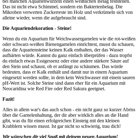
bei manchen Aquarienwurzeln einen weißlichen Belag feststellen.
Das ist nicht etwa Schimmel, sondern ein Bakterienbelag. Die
Mikroben verwerten Zuckerreste im Holz und verkrümeln sich von
alleine wieder, wenn die aufgebraucht sind.
Die Aquariendekoration - Steine!
Wenn du ein Aquarium für Weichwassergarnelen wie die rot-weißen
oder schwarz-weißen Bienengarnelen einrichtest, musst du schauen,
dass die Aquariensteine keinen Kalk enthalten, der das Wasser
aufhärten würde. Kannst du ganz einfach überprüfen - dazu tropfst
du einfach etwas Essigessenz oder eine andere stärkere Säure auf
den Stein und schaust, ob er anfängt zu schäumen. Das würde
bedeuten, dass er Kalk enthält und damit nur in einem Aquarium
eingesetzt werden sollte, in dem kein Weichwasser mit einem sauren
pH-Wert ist. Solche Steine sind dann eher für ein Aquarium mit
Neocaridina wie Red Fire oder Red Sakura geeignet.
Fazit!
Alles in allem war's das auch schon - ein nicht ganz so kurzer Abriss
über die Garnelenhaltung, der dir aber wirklich alles an die Hand
gibt, was du für einen erfolgreichen Einsteig mit den kleinen
Krabblern wissen musst. Ist gar nicht so schwierig, trau dich!
Wir wünschen dir viel Spaß mit deinem neuen Aquarium!