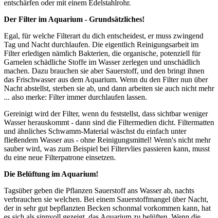
entschärfen oder mit einem Edelstahlrohr.
Der Filter im Aquarium - Grundsätzliches!
Egal, für welche Filterart du dich entscheidest, er muss zwingend
Tag und Nacht durchlaufen. Die eigentlich Reinigungsarbeit im
Filter erledigen nämlich Bakterien, die organische, potenziell für
Garnelen schädliche Stoffe im Wasser zerlegen und unschädlich
machen. Dazu brauchen sie aber Sauerstoff, und den bringt ihnen
das Frischwasser aus dem Aquarium. Wenn du den Filter nun über
Nacht abstellst, sterben sie ab, und dann arbeiten sie auch nicht mehr
... also merke: Filter immer durchlaufen lassen.
Gereinigt wird der Filter, wenn du feststellst, dass sichtbar weniger
Wasser herauskommt - dann sind die Filtermedien dicht. Filtermatten
und ähnliches Schwamm-Material wäschst du einfach unter
fließendem Wasser aus - ohne Reinigungsmittel! Wenn's nicht mehr
sauber wird, was zum Beispiel bei Filtervlies passieren kann, musst
du eine neue Filterpatrone einsetzen.
Die Belüftung im Aquarium!
Tagsüber geben die Pflanzen Sauerstoff ans Wasser ab, nachts
verbrauchen sie welchen. Bei einem Sauerstoffmangel über Nacht,
der in sehr gut bepflanzten Becken schonmal vorkommen kann, hat
es sich als sinnvoll gezeigt, das Aquarium zu belüften. Wenn die