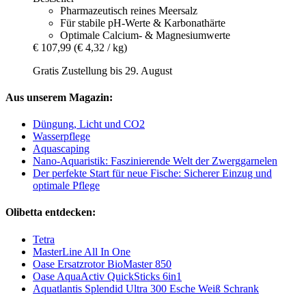
Pharmazeutisch reines Meersalz
Für stabile pH-Werte & Karbonathärte
Optimale Calcium- & Magnesiumwerte
€ 107,99
(€ 4,32 / kg)
Gratis Zustellung bis 29. August
Aus unserem Magazin:
Düngung, Licht und CO2
Wasserpflege
Aquascaping
Nano-Aquaristik: Faszinierende Welt der Zwerggarnelen
Der perfekte Start für neue Fische: Sicherer Einzug und
optimale Pflege
Olibetta entdecken:
Tetra
MasterLine All In One
Oase Ersatzrotor BioMaster 850
Oase AquaActiv QuickSticks 6in1
Aquatlantis Splendid Ultra 300 Esche Weiß Schrank