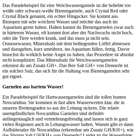
Das Paradebeispiel für eine Weichwassergarnele ist die beliebte rot-
weiße oder schwarz-weiße Bienengarnele, auch Crystal Red oder
Crystal Black genannt, ein echter Hingucker. Sie kommt aus
Biotopen mit sehr weichem Wasser und möchte das auch im
Aquarium gerne haben. Halten kannst du Bienengarnelen zwar auch
in härterem Wasser, oft kommt dort aber der Nachwuchs nicht hoch,
oder die Tiere werden krank, und das muss ja nicht sein.
Osmosewasser, Mineralsalz mit dem beiliegenden Löffel abmessen
und dazugeben, kurz umrühren, ins Aquarium füllen, fertig. Davor
brauchst du wirklich keine Angst zu haben, das Prozedere ist absolut
nicht kompliziert. Das Mineralsalz für Weichwassergarnelen
erkennst du am Zusatz GH+. Das Bee Salt GH+ von Dennerle ist
ein solches Salz, das sich für die Haltung von Bienengarnelen sehr
gut eignet.
Garnelen aus hartem Wasser!
Ein Paradebeispiel für Hartwassergarnelen sind die tollen bunten
Neocaridina. Sie kommen in fast allen Wasserwerten klar, die in
unseren Breitengraden so aus der Leitung sickern. Die relativ
unempfindlichen Neocaridina Garnelen sind definitiv
anfängertauglich und vermehrungsfreudig und lassen sich in ganz
vielen Regionen auch in Leitungswasser halten. Warum gibt es dann
Aufhärtesalze für Neocaridina (erkennbar am Zusatz GH/KH+), wie
das Shrimp Salt GH/KH+ von Dennerle? Leider ist die Wasserhärte