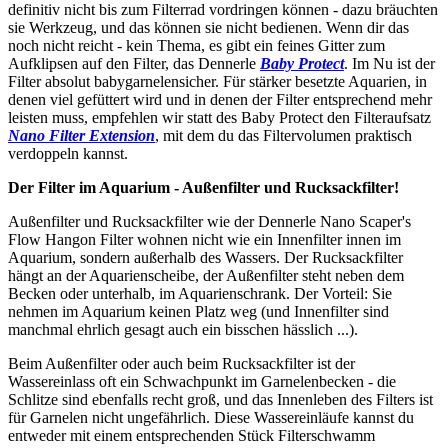
definitiv nicht bis zum Filterrad vordringen können - dazu bräuchten
sie Werkzeug, und das können sie nicht bedienen. Wenn dir das
noch nicht reicht - kein Thema, es gibt ein feines Gitter zum
Aufklipsen auf den Filter, das Dennerle
Baby Protect
. Im Nu ist der
Filter absolut babygarnelensicher. Für stärker besetzte Aquarien, in
denen viel gefüttert wird und in denen der Filter entsprechend mehr
leisten muss, empfehlen wir statt des Baby Protect den Filteraufsatz
Nano Filter Extension
, mit dem du das Filtervolumen praktisch
verdoppeln kannst.
Der Filter im Aquarium - Außenfilter und Rucksackfilter!
Außenfilter und Rucksackfilter wie der Dennerle Nano Scaper's
Flow Hangon Filter wohnen nicht wie ein Innenfilter innen im
Aquarium, sondern außerhalb des Wassers. Der Rucksackfilter
hängt an der Aquarienscheibe, der Außenfilter steht neben dem
Becken oder unterhalb, im Aquarienschrank. Der Vorteil: Sie
nehmen im Aquarium keinen Platz weg (und Innenfilter sind
manchmal ehrlich gesagt auch ein bisschen hässlich ...).
Beim Außenfilter oder auch beim Rucksackfilter ist der
Wassereinlass oft ein Schwachpunkt im Garnelenbecken - die
Schlitze sind ebenfalls recht groß, und das Innenleben des Filters ist
für Garnelen nicht ungefährlich. Diese Wassereinläufe kannst du
entweder mit einem entsprechenden Stück Filterschwamm