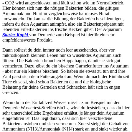
- CO2 wird angeschlossen und läuft schon wie im Normalbetrieb.
Hier können sich nun die nötigen Bakterien bilden, die giftiges
Ammoniak und Nitrit in vergleichsweise harmloses Nitrat
umwandeln. Du kannst die Bildung der Bakterien beschleunigen,
indem du dein Aquarium animpfst, also ein Bakterienpräparat mit
lebenden Filterbakterien ins frische Becken gibst. Der Aquarium
Starter Rapid
von Dennerle zum Beispiel ist hierfür ein sehr
empfehlenswertes Produkt.
Dann solltest du dein immer noch leer aussehendes, aber vor
mikroskopisch kleinem Leben nur so wuselndes Aquarium auch
füttern: Die Bakterien brauchen Happahappa, damit sie sich gut
vermehren. Dazu gibst du ein bisschen Garnelenfutter ins Aquarium
- aber nur ein kleines bisschen. So haben sie etwas zu tun und ihre
Zahl passt sich dem Futterangebot an. Wenn du nach der Einfahrzeit
Tiere einsetzt, sind schon Bakterien da und die biologische
Belastung für deine Garnelen und Schnecken hält sich in engen
Grenzen.
Wenn du in der Einfahrzeit Wasser misst - zum Beispiel mit den
Dennerle Wassertest-Streifen 6in1 -, wirst du feststellen, dass du hier
sehr unterschiedliche Ergebnisse erhältst, je länger dein Aquarium
eingefahren ist. Das liegt daran, dass sich hier verschiedene
Bakterien austoben und sich vermehren. Zuerst steigt der Gehalt von
Ammonium (NH3)/Ammoniak (NH4) stark an und sinkt wieder ab,