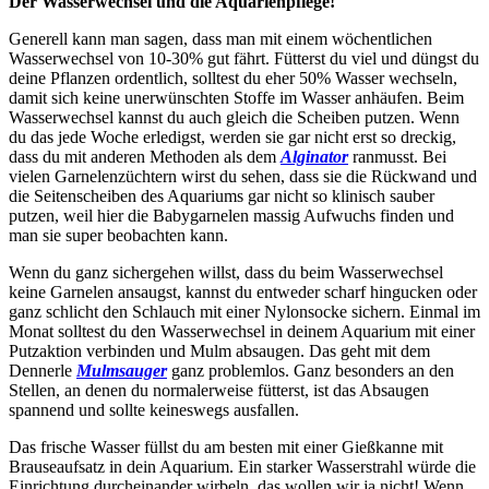
Der Wasserwechsel und die Aquarienpflege!
Generell kann man sagen, dass man mit einem wöchentlichen
Wasserwechsel von 10-30% gut fährt. Fütterst du viel und düngst du
deine Pflanzen ordentlich, solltest du eher 50% Wasser wechseln,
damit sich keine unerwünschten Stoffe im Wasser anhäufen. Beim
Wasserwechsel kannst du auch gleich die Scheiben putzen. Wenn
du das jede Woche erledigst, werden sie gar nicht erst so dreckig,
dass du mit anderen Methoden als dem
Alginator
ranmusst. Bei
vielen Garnelenzüchtern wirst du sehen, dass sie die Rückwand und
die Seitenscheiben des Aquariums gar nicht so klinisch sauber
putzen, weil hier die Babygarnelen massig Aufwuchs finden und
man sie super beobachten kann.
Wenn du ganz sichergehen willst, dass du beim Wasserwechsel
keine Garnelen ansaugst, kannst du entweder scharf hingucken oder
ganz schlicht den Schlauch mit einer Nylonsocke sichern. Einmal im
Monat solltest du den Wasserwechsel in deinem Aquarium mit einer
Putzaktion verbinden und Mulm absaugen. Das geht mit dem
Dennerle
Mulmsauger
ganz problemlos. Ganz besonders an den
Stellen, an denen du normalerweise fütterst, ist das Absaugen
spannend und sollte keineswegs ausfallen.
Das frische Wasser füllst du am besten mit einer Gießkanne mit
Brauseaufsatz in dein Aquarium. Ein starker Wasserstrahl würde die
Einrichtung durcheinander wirbeln, das wollen wir ja nicht! Wenn