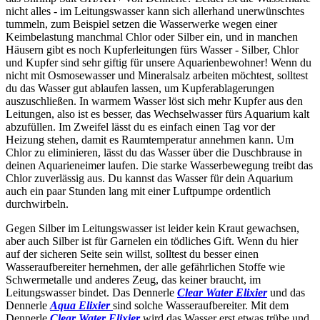
nicht alles - im Leitungswasser kann sich allerhand unerwünschtes
tummeln, zum Beispiel setzen die Wasserwerke wegen einer
Keimbelastung manchmal Chlor oder Silber ein, und in manchen
Häusern gibt es noch Kupferleitungen fürs Wasser - Silber, Chlor
und Kupfer sind sehr giftig für unsere Aquarienbewohner! Wenn du
nicht mit Osmosewasser und Mineralsalz arbeiten möchtest, solltest
du das Wasser gut ablaufen lassen, um Kupferablagerungen
auszuschließen. In warmem Wasser löst sich mehr Kupfer aus den
Leitungen, also ist es besser, das Wechselwasser fürs Aquarium kalt
abzufüllen. Im Zweifel lässt du es einfach einen Tag vor der
Heizung stehen, damit es Raumtemperatur annehmen kann. Um
Chlor zu eliminieren, lässt du das Wasser über die Duschbrause in
deinen Aquarieneimer laufen. Die starke Wasserbewegung treibt das
Chlor zuverlässig aus. Du kannst das Wasser für dein Aquarium
auch ein paar Stunden lang mit einer Luftpumpe ordentlich
durchwirbeln.
Gegen Silber im Leitungswasser ist leider kein Kraut gewachsen,
aber auch Silber ist für Garnelen ein tödliches Gift. Wenn du hier
auf der sicheren Seite sein willst, solltest du besser einen
Wasseraufbereiter hernehmen, der alle gefährlichen Stoffe wie
Schwermetalle und anderes Zeug, das keiner braucht, im
Leitungswasser bindet. Das Dennerle
Clear Water Elixier
und das
Dennerle
Aqua Elixier
sind solche Wasseraufbereiter. Mit dem
Dennerle
Clear Water Elixier
wird das Wasser erst etwas trübe und