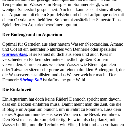
Temperatur im Wasser zum Beispiel im Sommer steigt, wird
weniger Sauerstoff gespeichert. Auch da kann es echt sinnvoll sein,
das Aquarium mit einem Sprudelstein und einer Luftpumpe oder mit
einem Oxydator zu belüften. So kommt zusätzlicher Sauerstoff ins
Spiel, der den Aquarienbewohnern gut tut.
Der Bodengrund im Aquarium
Optimal für Garnelen aus eher hartem Wasser (Neocaridina, Amano
und Co) ist ein neutraler Naturkies von Dennerle
oder spezieller
Garnelenkies
. Hier kannst du dich ausleben und auch Kies in
verschiedenen Farben oder unterschiedlich großen Körnern
verwenden. Garnelen aus weichem Wasser wie Bienengarnelen
oder Taiwaner sitzen sehr gerne auf einem dunklen Bodengrund, der
die Wasserwerte stabilisiert und das Wasser weicher macht. Der
Dennerle
Shrimp Soil
ist dafür eine gute Wahl.
Die Einfahrzeit
Ein Aquarium hat doch keine Räder! Dennoch spricht man davon,
dass ein Becken einfahren muss. Damit meint man die Zeit, die die
Biologie im Aquarium braucht, um in Fahrt zu kommen. Lass dein
neues Aquarium mindestens zwei Wochen ohne Besatz einfahren.
Den Rest machst du komplett fertig: Es wird also bepflanzt, mit
Wasser befüllt, und die Technik wie Filter, Licht und - so vorhanden