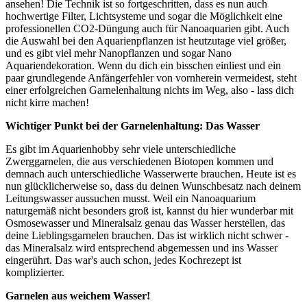
ansehen! Die Technik ist so fortgeschritten, dass es nun auch
hochwertige Filter, Lichtsysteme und sogar die Möglichkeit eine
professionellen CO2-Düngung auch für Nanoaquarien gibt. Auch
die Auswahl bei den Aquarienpflanzen ist heutzutage viel größer,
und es gibt viel mehr Nanopflanzen und sogar Nano
Aquariendekoration. Wenn du dich ein bisschen einliest und ein
paar grundlegende Anfängerfehler von vornherein vermeidest, steht
einer erfolgreichen Garnelenhaltung nichts im Weg, also - lass dich
nicht kirre machen!
Wichtiger Punkt bei der Garnelenhaltung: Das Wasser
Es gibt im Aquarienhobby sehr viele unterschiedliche
Zwerggarnelen, die aus verschiedenen Biotopen kommen und
demnach auch unterschiedliche Wasserwerte brauchen. Heute ist es
nun glücklicherweise so, dass du deinen Wunschbesatz nach deinem
Leitungswasser aussuchen musst. Weil ein Nanoaquarium
naturgemäß nicht besonders groß ist, kannst du hier wunderbar mit
Osmosewasser und Mineralsalz genau das Wasser herstellen, das
deine Lieblingsgarnelen brauchen. Das ist wirklich nicht schwer -
das Mineralsalz wird entsprechend abgemessen und ins Wasser
eingerührt. Das war's auch schon, jedes Kochrezept ist
komplizierter.
Garnelen aus weichem Wasser!