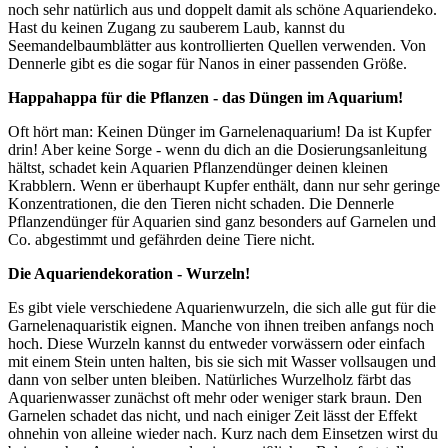
noch sehr natürlich aus und doppelt damit als schöne Aquariendeko.
Hast du keinen Zugang zu sauberem Laub, kannst du
Seemandelbaumblätter
aus kontrollierten Quellen verwenden. Von
Dennerle gibt es die sogar für Nanos in einer passenden Größe.
Happahappa für die Pflanzen - das Düngen im Aquarium!
Oft hört man: Keinen Dünger im Garnelenaquarium! Da ist Kupfer
drin! Aber keine Sorge - wenn du dich an die Dosierungsanleitung
hältst, schadet kein Aquarien Pflanzendünger deinen kleinen
Krabblern. Wenn er überhaupt Kupfer enthält, dann nur sehr geringe
Konzentrationen, die den Tieren nicht schaden. Die Dennerle
Pflanzendünger für Aquarien sind ganz besonders auf Garnelen und
Co. abgestimmt und gefährden deine Tiere nicht.
Die Aquariendekoration - Wurzeln!
Es gibt viele verschiedene Aquarienwurzeln, die sich alle gut für die
Garnelenaquaristik eignen. Manche von ihnen treiben anfangs noch
hoch. Diese Wurzeln kannst du entweder vorwässern oder einfach
mit einem Stein unten halten, bis sie sich mit Wasser vollsaugen und
dann von selber unten bleiben. Natürliches Wurzelholz färbt das
Aquarienwasser zunächst oft mehr oder weniger stark braun. Den
Garnelen schadet das nicht, und nach einiger Zeit lässt der Effekt
ohnehin von alleine wieder nach. Kurz nach dem Einsetzen wirst du