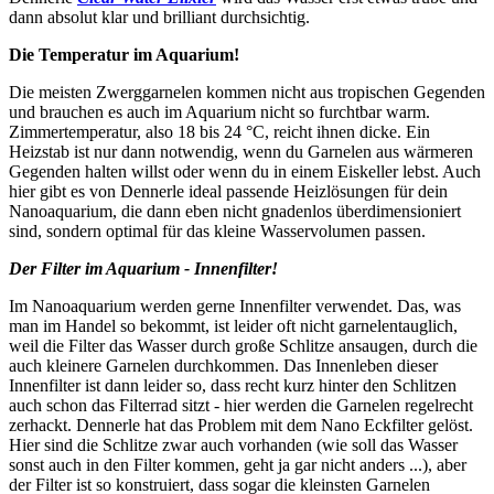
dann absolut klar und brilliant durchsichtig.
Die Temperatur im Aquarium!
Die meisten Zwerggarnelen kommen nicht aus tropischen Gegenden
und brauchen es auch im Aquarium nicht so furchtbar warm.
Zimmertemperatur, also 18 bis 24 °C, reicht ihnen dicke. Ein
Heizstab ist nur dann notwendig, wenn du Garnelen aus wärmeren
Gegenden halten willst oder wenn du in einem Eiskeller lebst. Auch
hier gibt es von Dennerle ideal passende Heizlösungen für dein
Nanoaquarium, die dann eben nicht gnadenlos überdimensioniert
sind, sondern optimal für das kleine Wasservolumen passen.
Der Filter im Aquarium - Innenfilter!
Im Nanoaquarium werden gerne Innenfilter verwendet. Das, was
man im Handel so bekommt, ist leider oft nicht garnelentauglich,
weil die Filter das Wasser durch große Schlitze ansaugen, durch die
auch kleinere Garnelen durchkommen. Das Innenleben dieser
Innenfilter ist dann leider so, dass recht kurz hinter den Schlitzen
auch schon das Filterrad sitzt - hier werden die Garnelen regelrecht
zerhackt. Dennerle hat das Problem mit dem Nano Eckfilter gelöst.
Hier sind die Schlitze zwar auch vorhanden (wie soll das Wasser
sonst auch in den Filter kommen, geht ja gar nicht anders ...), aber
der Filter ist so konstruiert, dass sogar die kleinsten Garnelen