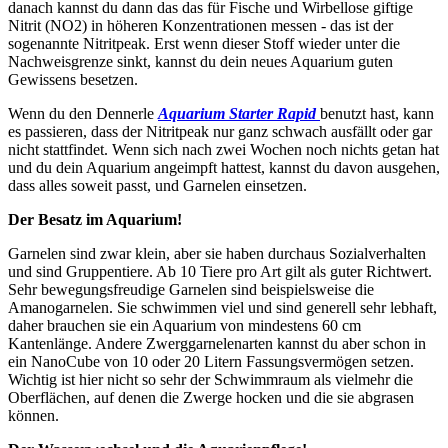
danach kannst du dann das das für Fische und Wirbellose giftige
Nitrit (NO2) in höheren Konzentrationen messen - das ist der
sogenannte Nitritpeak. Erst wenn dieser Stoff wieder unter die
Nachweisgrenze sinkt, kannst du dein neues Aquarium guten
Gewissens besetzen.
Wenn du den Dennerle
Aquarium Starter Rapid
benutzt hast, kann
es passieren, dass der Nitritpeak nur ganz schwach ausfällt oder gar
nicht stattfindet. Wenn sich nach zwei Wochen noch nichts getan hat
und du dein Aquarium angeimpft hattest, kannst du davon ausgehen,
dass alles soweit passt, und Garnelen einsetzen.
Der Besatz im Aquarium!
Garnelen sind zwar klein, aber sie haben durchaus Sozialverhalten
und sind Gruppentiere. Ab 10 Tiere pro Art gilt als guter Richtwert.
Sehr bewegungsfreudige Garnelen sind beispielsweise die
Amanogarnelen. Sie schwimmen viel und sind generell sehr lebhaft,
daher brauchen sie ein Aquarium von mindestens 60 cm
Kantenlänge. Andere Zwerggarnelenarten kannst du aber schon in
ein NanoCube von 10 oder 20 Litern Fassungsvermögen setzen.
Wichtig ist hier nicht so sehr der Schwimmraum als vielmehr die
Oberflächen, auf denen die Zwerge hocken und die sie abgrasen
können.