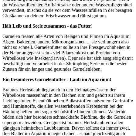
du Wasseraufbereiter, Aufhärtesalze oder andere Wasserpflegemittel
verwendest, mischst du sie vor dem Wassereinfüllen in der besagten
Gießkanne zu deinem Frischwasser und rührst gut um.
Hält Leib und Seele zusammen - das Futter!
Garnelen fressen alle Arten von Belägen und Filmen im Aquarium:
Algen, Bakterien, andere Mikroorganismen ... sie verhungern also
nicht so schnell. Garnelenfutter sollte an ihre Fressgewohnheiten in
der Natur angepasst sein - viel Pflanzenkost und Proteine von
Wirbellosen wie Insekten(larven). Dennerle hat sich ausgiebig damit
beschäftigt und verarbeitet in der Shrimpking Serie nur die besten
Zutaten für ein langes und gesundes Garnelenleben.
Ein besonderes Garnelenfutter - Laub im Aquarium!
Braunes Herbstlaub liegt auch in den Heimatgewässern der
Wirbellosen massenhaft in den Bächen rum und gehört zu ihrem
Lieblingsfutter. Es enthält neben Ballaststoffen außerdem Gerbstoffe
und Huminstoffe, die allen wasserlebenden Krebstieren bei der
Häutung helfen und sogar Schadstoffe binden können. Weiterhin
bilden sich hier besonders schmackhafte Biofilme, die die Garnelen
supergern abweiden. Geeignet ist braunes Herbstlaub von allen
gängigen heimischen Laubbäumen. Davon solltest du immer zwei,
drei Blätter im Aquarium liegen haben - schaut gleichzeitig auch