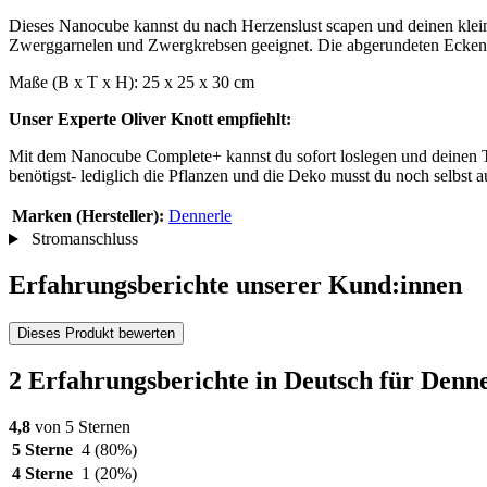
Dieses Nanocube kannst du nach Herzenslust scapen und deinen klein
Zwerggarnelen und Zwergkrebsen geeignet. Die abgerundeten Ecken ve
Maße (B x T x H): 25 x 25 x 30 cm
Unser Experte
Oliver Knott
empfiehlt:
Mit dem Nanocube Complete+ kannst du sofort loslegen und deinen Tr
benötigst- lediglich die Pflanzen und die Deko musst du noch selbst 
Marken (Hersteller):
Dennerle
Stromanschluss
Erfahrungsberichte unserer Kund:innen
Dieses Produkt bewerten
2 Erfahrungsberichte in Deutsch für Den
4,8
von 5 Sternen
5 Sterne
4
(80%)
4 Sterne
1
(20%)