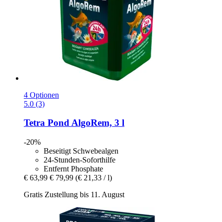
4 Optionen
5.0 (3)
Tetra
Pond AlgoRem, 3 l
-20%
Beseitigt Schwebealgen
24-Stunden-Soforthilfe
Entfernt Phosphate
€ 63,99
€ 79,99
(€ 21,33 / l)
Gratis Zustellung bis 11. August