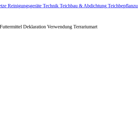
tze
Reinigungsgeräte
Technik
Teichbau & Abdichtung
Teichbepflanz
Futtermittel Deklaration
Verwendung
Terrariumart