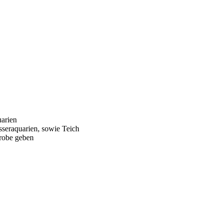
uarien
seraquarien, sowie Teich
probe geben