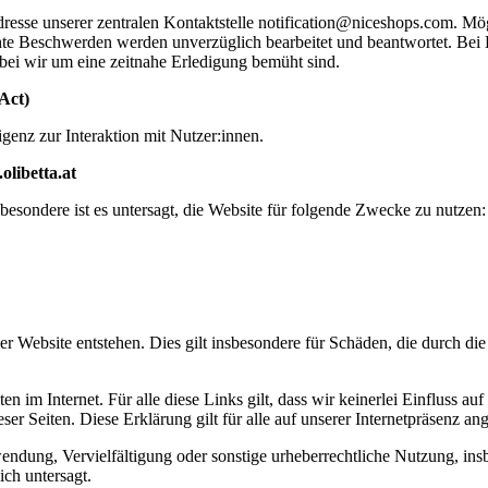
resse unserer zentralen Kontaktstelle notification@niceshops.com. Mög
te Beschwerden werden unverzüglich bearbeitet und beantwortet. Bei 
obei wir um eine zeitnahe Erledigung bemüht sind.
Act)
genz zur Interaktion mit Nutzer:innen.
libetta.at
esondere ist es untersagt, die Website für folgende Zwecke zu nutzen:
 Website entstehen. Dies gilt insbesondere für Schäden, die durch di
 im Internet. Für alle diese Links gilt, dass wir keinerlei Einfluss au
er Seiten. Diese Erklärung gilt für alle auf unserer Internetpräsenz an
rwendung, Vervielfältigung oder sonstige urheberrechtliche Nutzung, i
ich untersagt.