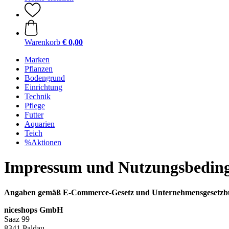
Warenkorb
€ 0,00
Marken
Pflanzen
Bodengrund
Einrichtung
Technik
Pflege
Futter
Aquarien
Teich
%Aktionen
Impressum und Nutzungsbedin
Angaben gemäß E-Commerce-Gesetz und Unternehmensgesetzb
niceshops GmbH
Saaz 99
8341 Paldau