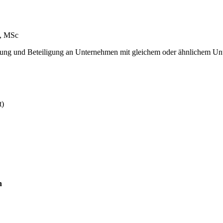
l, MSc
tung und Beteiligung an Unternehmen mit gleichem oder ähnlichem U
t)
h