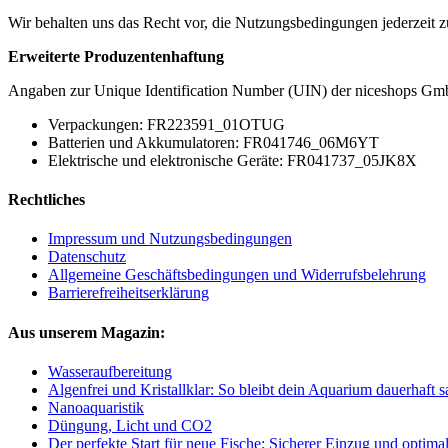
Wir behalten uns das Recht vor, die Nutzungsbedingungen jederzeit 
Erweiterte Produzentenhaftung
Angaben zur Unique Identification Number (UIN) der niceshops Gmb
Verpackungen: FR223591_01OTUG
Batterien und Akkumulatoren: FR041746_06M6YT
Elektrische und elektronische Geräte: FR041737_05JK8X
Rechtliches
Impressum und Nutzungsbedingungen
Datenschutz
Allgemeine Geschäftsbedingungen und Widerrufsbelehrung
Barrierefreiheitserklärung
Aus unserem Magazin:
Wasseraufbereitung
Algenfrei und Kristallklar: So bleibt dein Aquarium dauerhaft 
Nanoaquaristik
Düngung, Licht und CO2
Der perfekte Start für neue Fische: Sicherer Einzug und optima