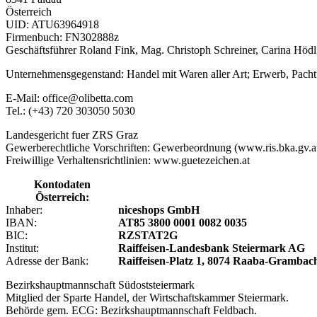
Österreich
UID: ATU63964918
Firmenbuch: FN302888z
Geschäftsführer Roland Fink, Mag. Christoph Schreiner, Carina Höd
Unternehmensgegenstand: Handel mit Waren aller Art; Erwerb, Pach
E-Mail: office@olibetta.com
Tel.: (+43) 720 303050 5030
Landesgericht fuer ZRS Graz
Gewerberechtliche Vorschriften: Gewerbeordnung (www.ris.bka.gv.a
Freiwillige Verhaltensrichtlinien: www.guetezeichen.at
Kontodaten
Österreich:
Inhaber:
niceshops GmbH
IBAN:
AT85 3800 0001 0082 0035
BIC:
RZSTAT2G
Institut:
Raiffeisen-Landesbank Steiermark AG
Adresse der Bank:
Raiffeisen-Platz 1, 8074 Raaba-Grambac
Bezirkshauptmannschaft Südoststeiermark
Mitglied der Sparte Handel, der Wirtschaftskammer Steiermark.
Behörde gem. ECG: Bezirkshauptmannschaft Feldbach.