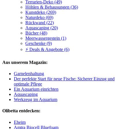
Terrarien-Deko (49)
Höhlen & Behausungen (36)
Kunstdeko (269)
Naturdeko (69)
Rückwand (22)
Aquascaping (20)
Bücher (48)
Meerwassergestein (1)
Geschenke (9)
⚡ Deals & Angebote (6)
Aus unserem Magazin:
Garnelenhaltung
Der perfekte Start für neue Fische: Sicherer Einzug und
optimale Pflege
Ein Aquarium einrichten
Aquascaping
Werkzeug im Aquarium
Olibetta entdecken:
Eheim
Amtra Biocell Bluefoam