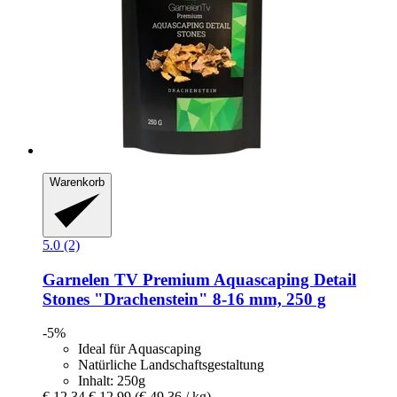
Warenkorb
5.0 (2)
Garnelen TV
Premium Aquascaping Detail
Stones "Drachenstein" 8-​16 mm, 250 g
-5%
Ideal für Aquascaping
Natürliche Landschaftsgestaltung
Inhalt: 250g
€ 12,34
€ 12,99
(€ 49,36 / kg)