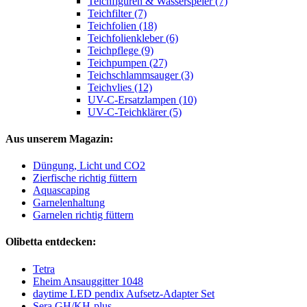
Teichfiguren & Wasserspeier (7)
Teichfilter (7)
Teichfolien (18)
Teichfolienkleber (6)
Teichpflege (9)
Teichpumpen (27)
Teichschlammsauger (3)
Teichvlies (12)
UV-C-Ersatzlampen (10)
UV-C-Teichklärer (5)
Aus unserem Magazin:
Düngung, Licht und CO2
Zierfische richtig füttern
Aquascaping
Garnelenhaltung
Garnelen richtig füttern
Olibetta entdecken:
Tetra
Eheim Ansauggitter 1048
daytime LED pendix Aufsetz-Adapter Set
Sera GH/KH-plus