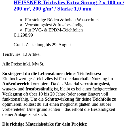
HEISSNER
Teichvlies Extra Strong 2 x 100 m /
200 m², 200 g/m² / Stärke 1,0 mm
Für steinige Böden & hohen Wasserdruck
Verrottungsfest & frostbeständig
Für PVC- & EPDM-Teichfolien
€ 1.298,99
Gratis Zustellung bis 29. August
Teichvlies: 12 Artikel
Alle Preise inkl. MwSt.
So steigerst du die Lebensdauer deines Teichvlieses:
Ein hochwertiges Teichvlies ist für die dauerhafte Nutzung im
Außenbereich
konzipiert. Da das Material
verrottungsfest,
wasser-
und
frostbeständig
ist, bleibt es bei einer fachgerechten
Verlegung
oft über 10 bis 20 Jahre (oder sogar länger) voll
funktionsfähig. Um die
Schutzwirkung
für deine
Teichfolie
zu
optimieren, solltest du auf einen möglichst glatten und sauber
vorbereiteten Untergrund achten – das erhöht die Beständigkeit
deiner Anlage zusätzlich.
Die richtige Materialstärke für dein Projekt: