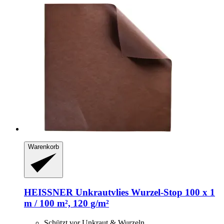
Warenkorb
HEISSNER
Unkrautvlies Wurzel-​Stop 100 x 1
m / 100 m², 120 g/m²
Schützt vor Unkraut & Wurzeln