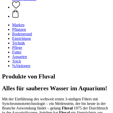
Marken
Pflanzen
Bodengrund
Einrichtung
Technik
Pflege
Futter
Aquarien
Teich
%Aktionen
Produkte von Fluval
Alles für sauberes Wasser im Aquarium!
Mit der Einführung des weltweit ersten 3-stufigen Filters mit
Synchronmotortechnologie – ein Meilenstein, der bis heute in der
Branche Anwendung findet – gelang
Fluval
1975 der Durchbruch
in der Aquaristikszene. Seitdem hat
Fluval
ein Vermächtnis um