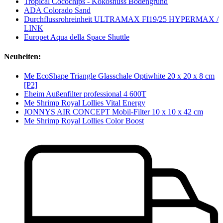
Tropical Cocochips - Kokosnuss Bodengrund
ADA Colorado Sand
Durchflussrohreinheit ULTRAMAX FI19/25 HYPERMAX /
LINK
Europet Aqua della Space Shuttle
Neuheiten:
Me EcoShape Triangle Glasschale Optiwhite 20 x 20 x 8 cm
[P2]
Eheim Außenfilter professional 4 600T
Me Shrimp Royal Lollies Vital Energy
JONNYS AIR CONCEPT Mobil-Filter 10 x 10 x 42 cm
Me Shrimp Royal Lollies Color Boost