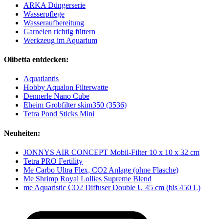
ARKA Düngerserie
Wasserpflege
Wasseraufbereitung
Garnelen richtig füttern
Werkzeug im Aquarium
Olibetta entdecken:
Aquatlantis
Hobby Aqualon Filterwatte
Dennerle Nano Cube
Eheim Grobfilter skim350 (3536)
Tetra Pond Sticks Mini
Neuheiten:
JONNYS AIR CONCEPT Mobil-Filter 10 x 10 x 32 cm
Tetra PRO Fertility
Me Carbo Ultra Flex, CO2 Anlage (ohne Flasche)
Me Shrimp Royal Lollies Supreme Blend
me Aquaristic CO2 Diffuser Double U 45 cm (bis 450 L)