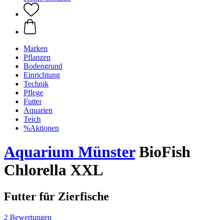
Marken
Pflanzen
Bodengrund
Einrichtung
Technik
Pflege
Futter
Aquarien
Teich
%Aktionen
Aquarium Münster
BioFish
Chlorella XXL
Futter für Zierfische
2 Bewertungen