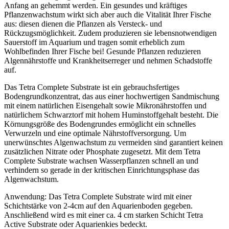
Anfang an gehemmt werden. Ein gesundes und kräftiges
Pflanzenwachstum wirkt sich aber auch die Vitalität Ihrer Fische
aus: diesen dienen die Pflanzen als Versteck- und
Rückzugsmöglichkeit. Zudem produzieren sie lebensnotwendigen
Sauerstoff im Aquarium und tragen somit erheblich zum
Wohlbefinden Ihrer Fische bei! Gesunde Pflanzen reduzieren
Algennährstoffe und Krankheitserreger und nehmen Schadstoffe
auf.
Das Tetra Complete Substrate ist ein gebrauchsfertiges
Bodengrundkonzentrat, das aus einer hochwertigen Sandmischung
mit einem natürlichen Eisengehalt sowie Mikronährstoffen und
natürlichem Schwarztorf mit hohem Huminstoffgehalt besteht. Die
Körnungsgröße des Bodengrundes ermöglicht ein schnelles
Verwurzeln und eine optimale Nährstoffversorgung. Um
unerwünschtes Algenwachstum zu vermeiden sind garantiert keinen
zusätzlichen Nitrate oder Phosphate zugesetzt. Mit dem Tetra
Complete Substrate wachsen Wasserpflanzen schnell an und
verhindern so gerade in der kritischen Einrichtungsphase das
Algenwachstum.
Anwendung: Das Tetra Complete Substrate wird mit einer
Schichtstärke von 2-4cm auf den Aquarienboden gegeben.
Anschließend wird es mit einer ca. 4 cm starken Schicht Tetra
Active Substrate oder Aquarienkies bedeckt.