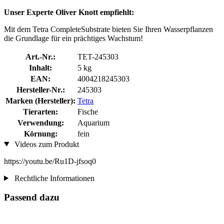
Unser Experte Oliver Knott empfiehlt:
Mit dem Tetra CompleteSubstrate bieten Sie Ihren Wasserpflanzen
die Grundlage für ein prächtiges Wachstum!
Art.-Nr.:
TET-245303
Inhalt:
5 kg
EAN:
4004218245303
Hersteller-Nr.:
245303
Marken (Hersteller):
Tetra
Tierarten:
Fische
Verwendung:
Aquarium
Körnung:
fein
Videos zum Produkt
https://youtu.be/Ru1D-jfsoq0
Rechtliche Informationen
Passend dazu