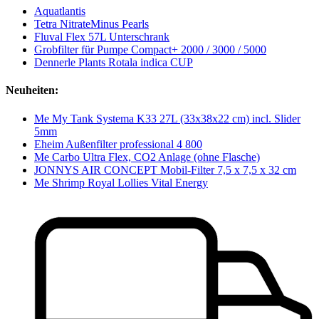
Aquatlantis
Tetra NitrateMinus Pearls
Fluval Flex 57L Unterschrank
Grobfilter für Pumpe Compact+ 2000 / 3000 / 5000
Dennerle Plants Rotala indica CUP
Neuheiten:
Me My Tank Systema K33 27L (33x38x22 cm) incl. Slider
5mm
Eheim Außenfilter professional 4 800
Me Carbo Ultra Flex, CO2 Anlage (ohne Flasche)
JONNYS AIR CONCEPT Mobil-Filter 7,5 x 7,5 x 32 cm
Me Shrimp Royal Lollies Vital Energy