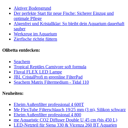
Aktiver Bodengrund
Der perfekte Start für neue Fische: Sicherer Einzug und
optimale Pflege
Algenfrei und Kristallklar: So bleibt dein Aquarium dauerhaft
sauber
Werkzeug im Aquarium
Zierfische richtig füttern
Olibetta entdecken:
Seachem
Tropical Reptiles Carnivore soft formula
Fluval FLEX LED Lampe
JBL CristalProfi m greenline FilterPad
Seachem Matrix Filtermedium - Tidal 110
Neuheiten:
Eheim Außenfilter professional 4 600T
Me FlexTube Filterschlauch 19/25 mm (3 m), Silikon schwarz
Eheim Außenfilter professional 4 800
me Aquaristic CO2 Diffuser Double U 45 cm (bis 450 L)
LED-Netzteil für Siena 330 & Vicenza 260 BT Aquarien