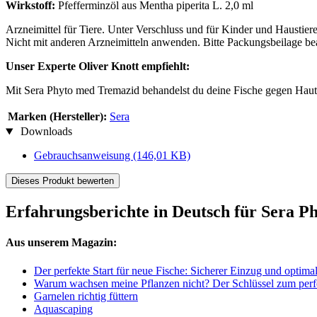
Wirkstoff:
Pfefferminzöl aus Mentha piperita L. 2,0 ml
Arzneimittel für Tiere. Unter Verschluss und für Kinder und Hausti
Nicht mit anderen Arzneimitteln anwenden. Bitte Packungsbeilage be
Unser Experte Oliver Knott empfiehlt:
Mit Sera Phyto med Tremazid behandelst du deine Fische gegen Hau
Marken (Hersteller):
Sera
Downloads
Gebrauchsanweisung
(146,01 KB)
Dieses Produkt bewerten
Erfahrungsberichte in Deutsch für Sera 
Aus unserem Magazin:
Der perfekte Start für neue Fische: Sicherer Einzug und optima
Warum wachsen meine Pflanzen nicht? Der Schlüssel zum perf
Garnelen richtig füttern
Aquascaping