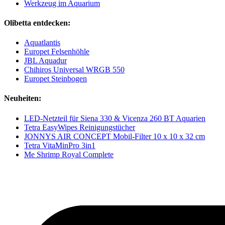
Werkzeug im Aquarium
Olibetta entdecken:
Aquatlantis
Europet Felsenhöhle
JBL Aquadur
Chihiros Universal WRGB 550
Europet Steinbogen
Neuheiten:
LED-Netzteil für Siena 330 & Vicenza 260 BT Aquarien
Tetra EasyWipes Reinigungstücher
JONNYS AIR CONCEPT Mobil-Filter 10 x 10 x 32 cm
Tetra VitaMinPro 3in1
Me Shrimp Royal Complete