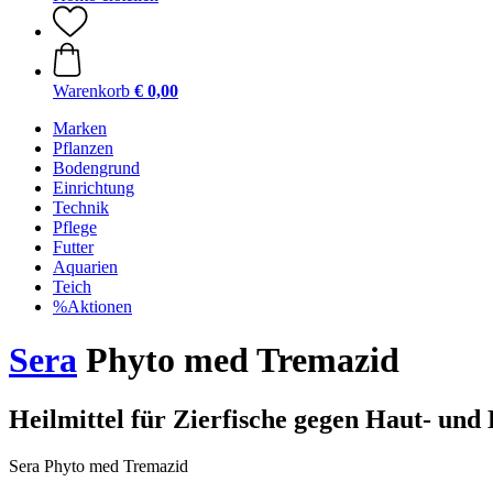
Warenkorb
€ 0,00
Marken
Pflanzen
Bodengrund
Einrichtung
Technik
Pflege
Futter
Aquarien
Teich
%Aktionen
Sera
Phyto med Tremazid
Heilmittel für Zierfische gegen Haut- u
Sera Phyto med Tremazid