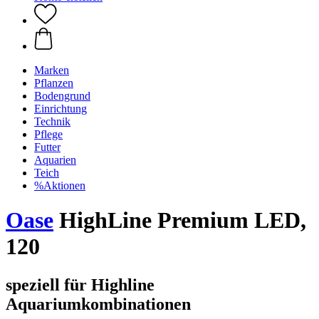
Marken
Pflanzen
Bodengrund
Einrichtung
Technik
Pflege
Futter
Aquarien
Teich
%Aktionen
Oase
HighLine Premium LED,
120
speziell für Highline
Aquariumkombinationen