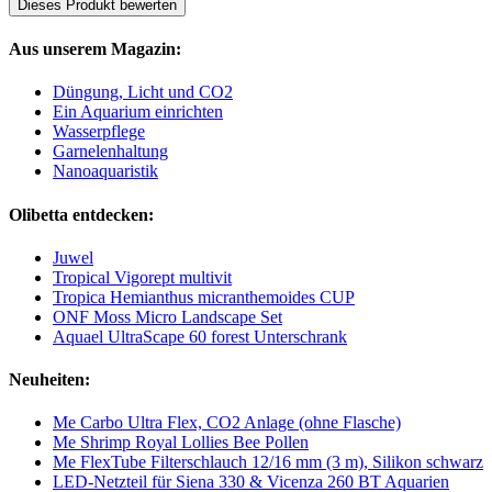
Dieses Produkt bewerten
Aus unserem Magazin:
Düngung, Licht und CO2
Ein Aquarium einrichten
Wasserpflege
Garnelenhaltung
Nanoaquaristik
Olibetta entdecken:
Juwel
Tropical Vigorept multivit
Tropica Hemianthus micranthemoides CUP
ONF Moss Micro Landscape Set
Aquael UltraScape 60 forest Unterschrank
Neuheiten:
Me Carbo Ultra Flex, CO2 Anlage (ohne Flasche)
Me Shrimp Royal Lollies Bee Pollen
Me FlexTube Filterschlauch 12/16 mm (3 m), Silikon schwarz
LED-Netzteil für Siena 330 & Vicenza 260 BT Aquarien