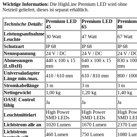
Wichtige Information:
Die HighLine Premium LED wird ohne
Netzteil geliefert, dieses ist separat erhältlich.
Premium LED
Premium LED
Premiu
Technische Details:
45
65
80
Leistungsaufnahme
30 Watt
47 Watt
67 Watt
Leuchte
Schutzart
IP 68
IP 68
IP 68
Nennspannung
24 V / DC
24 V / DC
24 V / D
Abmessungen
440 x 100 x 15
640 x 100 x 15
830 x 100
(LxBxH)
mm
mm
mm
Universaladapter
410 / 610 mm
610 / 810 mm
800 / 10
Länge min./max.
Stromkabellänge
3 m
3 m
3 m
Nettogewicht
1,00 kg
1,20 kg
1,40 kg
OASE Control
Ja
Ja
Ja
fähig
High Power
High Power
High Pow
Leuchtmittelart
SMD LEDs
SMD LEDs
SMD LE
Lichtstrom alle an
1020 Lumen
1670 Lumen
2370 Lu
Lichtstrom
460 Lumen
750 Lumen
1080 Lu