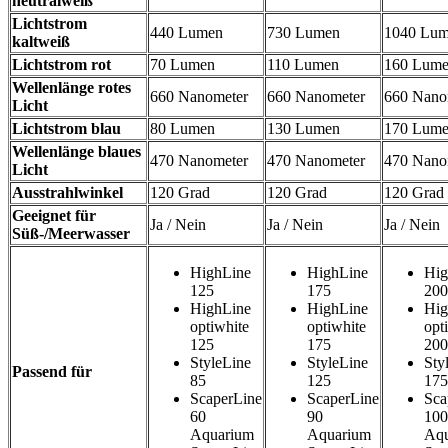
neutralweiß
Lichtstrom
440 Lumen
730 Lumen
1040 Lu
kaltweiß
Lichtstrom rot
70 Lumen
110 Lumen
160 Lum
Wellenlänge rotes
660 Nanometer
660 Nanometer
660 Nano
Licht
Lichtstrom blau
80 Lumen
130 Lumen
170 Lum
Wellenlänge blaues
470 Nanometer
470 Nanometer
470 Nano
Licht
Ausstrahlwinkel
120 Grad
120 Grad
120 Grad
Geeignet für
Ja / Nein
Ja / Nein
Ja / Nein
Süß-/Meerwasser
HighLine
HighLine
Hig
125
175
200
HighLine
HighLine
Hig
optiwhite
optiwhite
opt
125
175
200
StyleLine
StyleLine
Sty
Passend für
85
125
175
ScaperLine
ScaperLine
Sca
60
90
100
Aquarium
Aquarium
Aqu