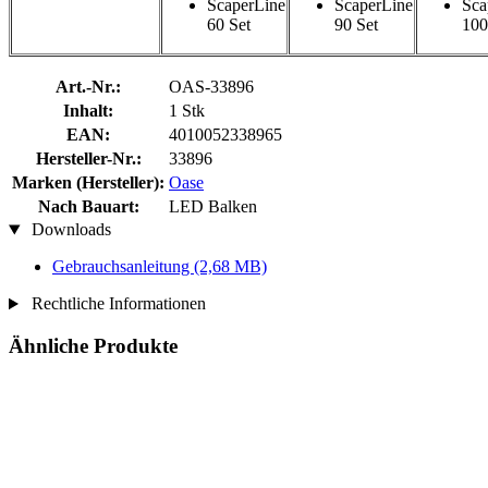
ScaperLine
ScaperLine
Sca
60 Set
90 Set
100
Art.-Nr.:
OAS-33896
Inhalt:
1 Stk
EAN:
4010052338965
Hersteller-Nr.:
33896
Marken (Hersteller):
Oase
Nach Bauart:
LED Balken
Downloads
Gebrauchsanleitung
(2,68 MB)
Rechtliche Informationen
Ähnliche Produkte