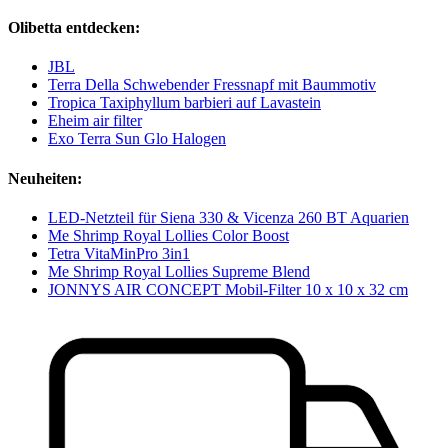
Olibetta entdecken:
JBL
Terra Della Schwebender Fressnapf mit Baummotiv
Tropica Taxiphyllum barbieri auf Lavastein
Eheim air filter
Exo Terra Sun Glo Halogen
Neuheiten:
LED-Netzteil für Siena 330 & Vicenza 260 BT Aquarien
Me Shrimp Royal Lollies Color Boost
Tetra VitaMinPro 3in1
Me Shrimp Royal Lollies Supreme Blend
JONNYS AIR CONCEPT Mobil-Filter 10 x 10 x 32 cm