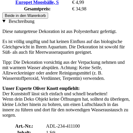
Europet Moosbälle, S
€ 4,99
Gesamtpreis:
€ 34,98
Beide in den Warenkorb
Beschreibung
Diese naturgetreue Dekoration ist aus Polyesterharz gefertigt.
Es ist völlig ungiftig und hat keinen Einfluss auf das biologische
Gleichgewicht in Ihrem Aquarium. Die Dekoration ist sowohl für
Süß- als auch für Meerwasseraquarien geeignet.
Tipp: Die Dekoration vorsichtig aus der Verpackung nehmen und
mit warmem Wasser abspülen. Achtung: Keine Seife,
Allzweckreiniger oder andere Reinigungsmittel (z. B.
Wasserstoffperoxid, Verdünner, Terpentin) verwenden.
Unser Experte Oliver Knott empfiehlt:
Der Kunststoff lässt sich einfach und schnell bearbeiten!
Wenn dein Deko Objekt keine Öffnungen hat, solltest du überlegen,
kleine Löcher hinein zu bohren, um einen Luftschlauch in das
innere zu führen und dort für den notwendigen Wasseraustausch zu
sorgen.
Art.-Nr.:
ADL-234-411100
Inhalt:
1 Stk