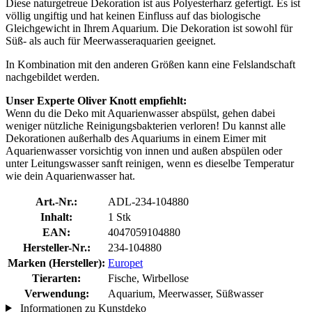
Diese naturgetreue Dekoration ist aus Polyesterharz gefertigt. Es ist
völlig ungiftig und hat keinen Einfluss auf das biologische
Gleichgewicht in Ihrem Aquarium. Die Dekoration ist sowohl für
Süß- als auch für Meerwasseraquarien geeignet.
In Kombination mit den anderen Größen kann eine Felslandschaft
nachgebildet werden.
Unser Experte Oliver Knott empfiehlt:
Wenn du die Deko mit Aquarienwasser abspülst, gehen dabei
weniger nützliche Reinigungsbakterien verloren! Du kannst alle
Dekorationen außerhalb des Aquariums in einem Eimer mit
Aquarienwasser vorsichtig von innen und außen abspülen oder
unter Leitungswasser sanft reinigen, wenn es dieselbe Temperatur
wie dein Aquarienwasser hat.
Art.-Nr.:
ADL-234-104880
Inhalt:
1 Stk
EAN:
4047059104880
Hersteller-Nr.:
234-104880
Marken (Hersteller):
Europet
Tierarten:
Fische, Wirbellose
Verwendung:
Aquarium, Meerwasser, Süßwasser
Informationen zu Kunstdeko