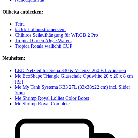
Olibetta entdecken:
Tetra
biOrb Luftausströmerstein
Chihiros Seilaufhängung für WRGB 2 Pro
Tropical Green Algae Wafers
Tropica Rotala wallichii CUP
Neuheiten:
LED-Netzteil für Siena 330 & Vicenza 260 BT Aquarien
Me EcoShape Triangle Glasschale Optiwhite 20 x 20 x 8 cm
[P2]
Me My Tank Systema K33 27L (33x38x22 cm) incl. Slider
5mm
Me Shrimp Royal Lollies Color Boost
Me Shrimp Royal Complete