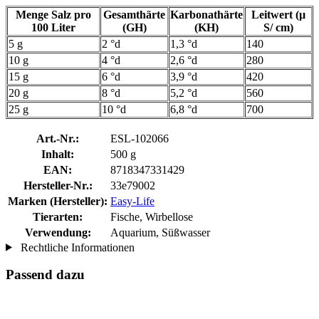
Menge Salz pro
Gesamthärte
Karbonathärte
Leitwert (µ
100 Liter
(GH)
(KH)
S/ cm)
5 g
2 °d
1,3 °d
140
10 g
4 °d
2,6 °d
280
15 g
6 °d
3,9 °d
420
20 g
8 °d
5,2 °d
560
25 g
10 °d
6,8 °d
700
Art.-Nr.:
ESL-102066
Inhalt:
500 g
EAN:
8718347331429
Hersteller-Nr.:
33e79002
Marken (Hersteller):
Easy-Life
Tierarten:
Fische, Wirbellose
Verwendung:
Aquarium, Süßwasser
Rechtliche Informationen
Passend dazu