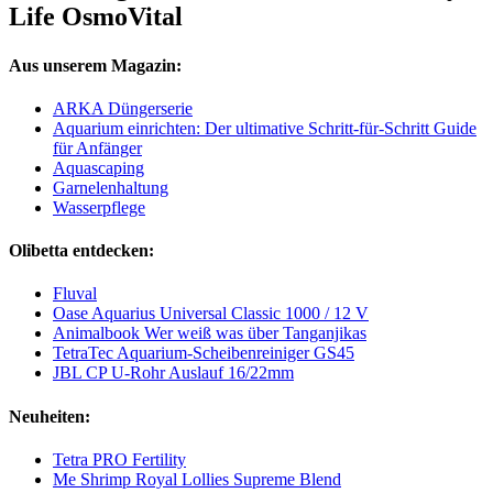
Life OsmoVital
Aus unserem Magazin:
ARKA Düngerserie
Aquarium einrichten: Der ultimative Schritt-für-Schritt Guide
für Anfänger
Aquascaping
Garnelenhaltung
Wasserpflege
Olibetta entdecken:
Fluval
Oase Aquarius Universal Classic 1000 / 12 V
Animalbook Wer weiß was über Tanganjikas
TetraTec Aquarium-Scheibenreiniger GS45
JBL CP U-Rohr Auslauf 16/22mm
Neuheiten:
Tetra PRO Fertility
Me Shrimp Royal Lollies Supreme Blend