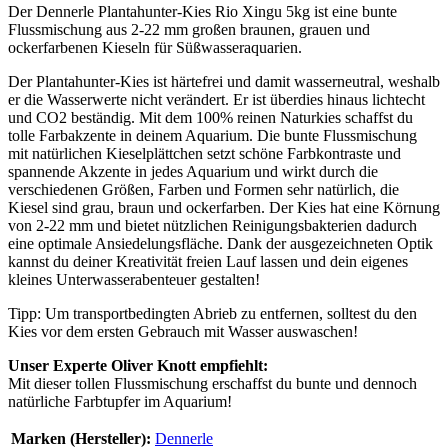
Der Dennerle Plantahunter-Kies Rio Xingu 5kg ist eine bunte
Flussmischung aus 2-22 mm großen braunen, grauen und
ockerfarbenen Kieseln für Süßwasseraquarien.
Der Plantahunter-Kies ist härtefrei und damit wasserneutral, weshalb
er die Wasserwerte nicht verändert. Er ist überdies hinaus lichtecht
und CO2 beständig. Mit dem 100% reinen Naturkies schaffst du
tolle Farbakzente in deinem Aquarium. Die bunte Flussmischung
mit natürlichen Kieselplättchen setzt schöne Farbkontraste und
spannende Akzente in jedes Aquarium und wirkt durch die
verschiedenen Größen, Farben und Formen sehr natürlich, die
Kiesel sind grau, braun und ockerfarben. Der Kies hat eine Körnung
von 2-22 mm und bietet nützlichen Reinigungsbakterien dadurch
eine optimale Ansiedelungsfläche. Dank der ausgezeichneten Optik
kannst du deiner Kreativität freien Lauf lassen und dein eigenes
kleines Unterwasserabenteuer gestalten!
Tipp: Um transportbedingten Abrieb zu entfernen, solltest du den
Kies vor dem ersten Gebrauch mit Wasser auswaschen!
Unser Experte Oliver Knott empfiehlt:
Mit dieser tollen Flussmischung erschaffst du bunte und dennoch
natürliche Farbtupfer im Aquarium!
Marken (Hersteller):
Dennerle