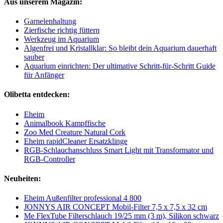
Aus unserem Magazin:
Garnelenhaltung
Zierfische richtig füttern
Werkzeug im Aquarium
Algenfrei und Kristallklar: So bleibt dein Aquarium dauerhaft
sauber
Aquarium einrichten: Der ultimative Schritt-für-Schritt Guide
für Anfänger
Olibetta entdecken:
Eheim
Animalbook Kampffische
Zoo Med Creature Natural Cork
Eheim rapidCleaner Ersatzklinge
RGB-Schlauchanschluss Smart Light mit Transformator und
RGB-Controller
Neuheiten:
Eheim Außenfilter professional 4 800
JONNYS AIR CONCEPT Mobil-Filter 7,5 x 7,5 x 32 cm
Me FlexTube Filterschlauch 19/25 mm (3 m), Silikon schwarz