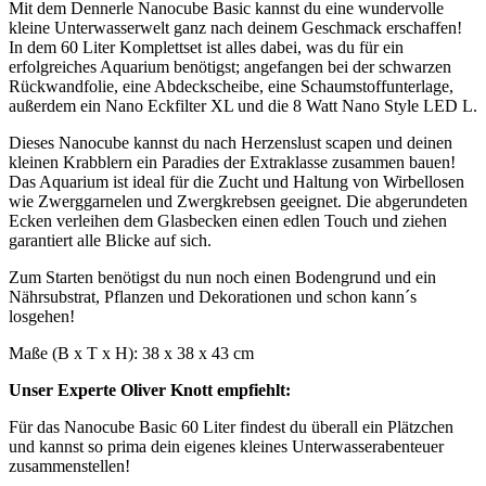
Mit dem Dennerle Nanocube Basic kannst du eine wundervolle
kleine Unterwasserwelt ganz nach deinem Geschmack erschaffen!
In dem 60 Liter Komplettset ist alles dabei, was du für ein
erfolgreiches Aquarium benötigst; angefangen bei der schwarzen
Rückwandfolie, eine Abdeckscheibe, eine Schaumstoffunterlage,
außerdem ein Nano Eckfilter XL und die 8 Watt Nano Style LED L.
Dieses Nanocube kannst du nach Herzenslust scapen und deinen
kleinen Krabblern ein Paradies der Extraklasse zusammen bauen!
Das Aquarium ist ideal für die Zucht und Haltung von Wirbellosen
wie Zwerggarnelen und Zwergkrebsen geeignet. Die abgerundeten
Ecken verleihen dem Glasbecken einen edlen Touch und ziehen
garantiert alle Blicke auf sich.
Zum Starten benötigst du nun noch einen Bodengrund und ein
Nährsubstrat, Pflanzen und Dekorationen und schon kann´s
losgehen!
Maße (B x T x H): 38 x 38 x 43 cm
Unser Experte Oliver Knott empfiehlt:
Für das Nanocube Basic 60 Liter findest du überall ein Plätzchen
und kannst so prima dein eigenes kleines Unterwasserabenteuer
zusammenstellen!