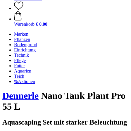
Warenkorb
€ 0,00
Marken
Pflanzen
Bodengrund
Einrichtung
Technik
Pflege
Futter
Aquarien
Teich
%Aktionen
Dennerle
Nano Tank Plant Pro
55 L
Aquascaping Set mit starker Beleuchtung