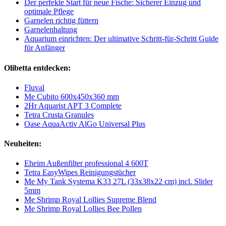
Der perfekte Start für neue Fische: Sicherer Einzug und
optimale Pflege
Garnelen richtig füttern
Garnelenhaltung
Aquarium einrichten: Der ultimative Schritt-für-Schritt Guide
für Anfänger
Olibetta entdecken:
Fluval
Me Cubito 600x450x360 mm
2Hr Aquarist APT 3 Complete
Tetra Crusta Granules
Oase AquaActiv AlGo Universal Plus
Neuheiten:
Eheim Außenfilter professional 4 600T
Tetra EasyWipes Reinigungstücher
Me My Tank Systema K33 27L (33x38x22 cm) incl. Slider
5mm
Me Shrimp Royal Lollies Supreme Blend
Me Shrimp Royal Lollies Bee Pollen