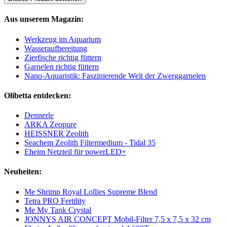
Aus unserem Magazin:
Werkzeug im Aquarium
Wasseraufbereitung
Zierfische richtig füttern
Garnelen richtig füttern
Nano-Aquaristik: Faszinierende Welt der Zwerggarnelen
Olibetta entdecken:
Dennerle
ARKA Zeopure
HEISSNER Zeolith
Seachem Zeolith Filtermedium - Tidal 35
Eheim Netzteil für powerLED+
Neuheiten:
Me Shrimp Royal Lollies Supreme Blend
Tetra PRO Fertility
Me My Tank Crystal
JONNYS AIR CONCEPT Mobil-Filter 7,5 x 7,5 x 32 cm