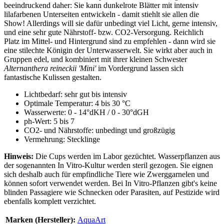
beeindruckend daher: Sie kann dunkelrote Blätter mit intensiv
lilafarbenen Unterseiten entwickeln - damit stiehlt sie allen die
Show! Allerdings will sie dafür unbedingt viel Licht, gerne intensiv,
und eine sehr gute Nährstoff- bzw. CO2-Versorgung. Reichlich
Platz im Mittel- und Hintergrund sind zu empfehlen - dann wird sie
eine stilechte Königin der Unterwasserwelt. Sie wirkt aber auch in
Gruppen edel, und kombiniert mit ihrer kleinen Schwester
Alternanthera reineckii 'Mini'
im Vordergrund lassen sich
fantastische Kulissen gestalten.
Lichtbedarf: sehr gut bis intensiv
Optimale Temperatur: 4 bis 30 °C
Wasserwerte: 0 - 14°dKH / 0 - 30°dGH
ph-Wert: 5 bis 7
CO2- und Nährstoffe: unbedingt und großzügig
Vermehrung: Stecklinge
Hinweis:
Die Cups werden im Labor gezüchtet. Wasserpflanzen aus
der sogenannten In Vitro-Kultur werden steril gezogen. Sie eignen
sich deshalb auch für empfindliche Tiere wie Zwerggarnelen und
können sofort verwendet werden. Bei In Vitro-Pflanzen gibt's keine
blinden Passagiere wie Schnecken oder Parasiten, auf Pestizide wird
ebenfalls komplett verzichtet.
Marken (Hersteller):
AquaArt