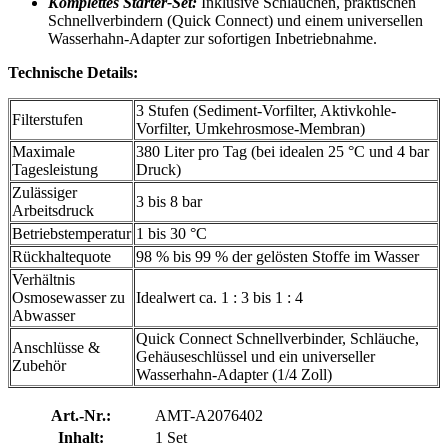
Komplettes Starter-Set:
Inklusive Schläuchen, praktischen
Schnellverbindern (Quick Connect) und einem universellen
Wasserhahn-Adapter zur sofortigen Inbetriebnahme.
Technische Details:
3 Stufen (Sediment-Vorfilter, Aktivkohle-
Filterstufen
Vorfilter, Umkehrosmose-Membran)
Maximale
380 Liter pro Tag (bei idealen 25 °C und 4 bar
Tagesleistung
Druck)
Zulässiger
3 bis 8 bar
Arbeitsdruck
Betriebstemperatur
1 bis 30 °C
Rückhaltequote
98 % bis 99 % der gelösten Stoffe im Wasser
Verhältnis
Osmosewasser zu
Idealwert ca. 1 : 3 bis 1 : 4
Abwasser
Quick Connect Schnellverbinder, Schläuche,
Anschlüsse &
Gehäuseschlüssel und ein universeller
Zubehör
Wasserhahn-Adapter (1/4 Zoll)
Art.-Nr.:
AMT-A2076402
Inhalt:
1 Set