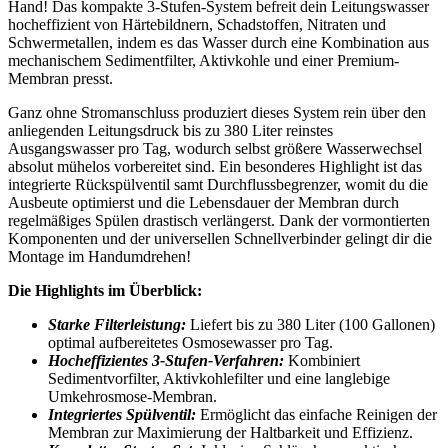
Hand! Das kompakte 3-Stufen-System befreit dein Leitungswasser
hocheffizient von Härtebildnern, Schadstoffen, Nitraten und
Schwermetallen, indem es das Wasser durch eine Kombination aus
mechanischem Sedimentfilter, Aktivkohle und einer Premium-
Membran presst.
Ganz ohne Stromanschluss produziert dieses System rein über den
anliegenden Leitungsdruck bis zu 380 Liter reinstes
Ausgangswasser pro Tag, wodurch selbst größere Wasserwechsel
absolut mühelos vorbereitet sind. Ein besonderes Highlight ist das
integrierte Rückspülventil samt Durchflussbegrenzer, womit du die
Ausbeute optimierst und die Lebensdauer der Membran durch
regelmäßiges Spülen drastisch verlängerst. Dank der vormontierten
Komponenten und der universellen Schnellverbinder gelingt dir die
Montage im Handumdrehen!
Die Highlights im Überblick:
Starke Filterleistung:
Liefert bis zu 380 Liter (100 Gallonen)
optimal aufbereitetes Osmosewasser pro Tag.
Hocheffizientes 3-Stufen-Verfahren:
Kombiniert
Sedimentvorfilter, Aktivkohlefilter und eine langlebige
Umkehrosmose-Membran.
Integriertes Spülventil:
Ermöglicht das einfache Reinigen der
Membran zur Maximierung der Haltbarkeit und Effizienz.