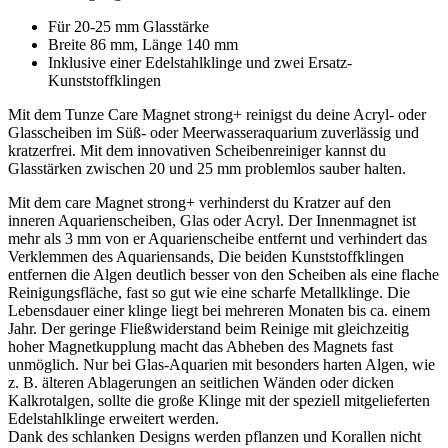
Für 20-25 mm Glasstärke
Breite 86 mm, Länge 140 mm
Inklusive einer Edelstahlklinge und zwei Ersatz-
Kunststoffklingen
Mit dem Tunze Care Magnet strong+ reinigst du deine Acryl- oder
Glasscheiben im Süß- oder Meerwasseraquarium zuverlässig und
kratzerfrei. Mit dem innovativen Scheibenreiniger kannst du
Glasstärken zwischen 20 und 25 mm problemlos sauber halten.
Mit dem care Magnet strong+ verhinderst du Kratzer auf den
inneren Aquarienscheiben, Glas oder Acryl. Der Innenmagnet ist
mehr als 3 mm von er Aquarienscheibe entfernt und verhindert das
Verklemmen des Aquariensands, Die beiden Kunststoffklingen
entfernen die Algen deutlich besser von den Scheiben als eine flache
Reinigungsfläche, fast so gut wie eine scharfe Metallklinge. Die
Lebensdauer einer klinge liegt bei mehreren Monaten bis ca. einem
Jahr. Der geringe Fließwiderstand beim Reinige mit gleichzeitig
hoher Magnetkupplung macht das Abheben des Magnets fast
unmöglich. Nur bei Glas-Aquarien mit besonders harten Algen, wie
z. B. älteren Ablagerungen an seitlichen Wänden oder dicken
Kalkrotalgen, sollte die große Klinge mit der speziell mitgelieferten
Edelstahlklinge erweitert werden.
Dank des schlanken Designs werden pflanzen und Korallen nicht