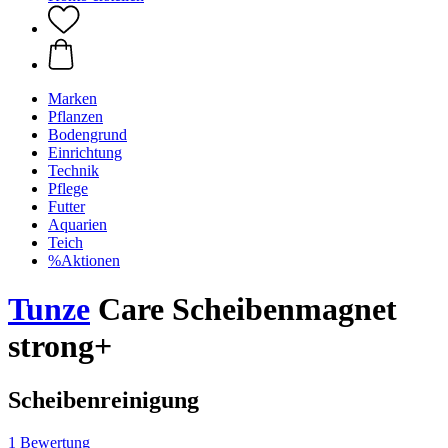
Marken
Pflanzen
Bodengrund
Einrichtung
Technik
Pflege
Futter
Aquarien
Teich
%Aktionen
Tunze
Care Scheibenmagnet
strong+
Scheibenreinigung
1 Bewertung