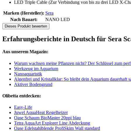
LED Triple Cable (Zur Verbindung von bis zu drei LED X-Ch
Marken (Hersteller):
Sera
Nach Bauart:
NANO LED
Dieses Produkt bewerten
Erfahrungsberichte in Deutsch für Sera 
Aus unserem Magazin:
Warum wachsen meine Pflanzen nicht? Der Schlüssel zum perf
Werkzeug im Aquarium
Nanoaquaristik
Algenfrei und Kristallklar: So bleibt dein Aquarium dauerhaft 
Aktiver Bodengrund
Olibetta entdecken:
Easy-Life
Juwel AquaHeat Regelheizer
Oase Schaum BioMaster 20ppi blau
Tetra AquaArt Explorer Line Abdeckung
Oase Edelstahlblende ProfiSkim Wall standard