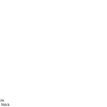
vin
 Stück