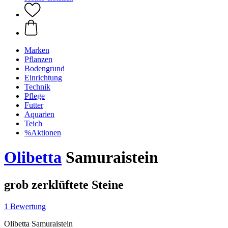
Marken
Pflanzen
Bodengrund
Einrichtung
Technik
Pflege
Futter
Aquarien
Teich
%Aktionen
Olibetta
Samuraistein
grob zerklüftete Steine
1 Bewertung
Olibetta Samuraistein