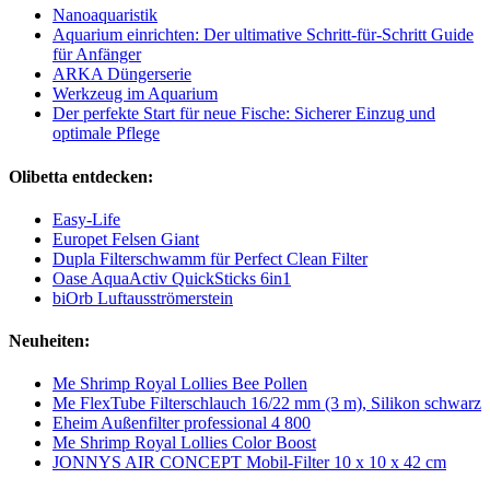
Nanoaquaristik
Aquarium einrichten: Der ultimative Schritt-für-Schritt Guide
für Anfänger
ARKA Düngerserie
Werkzeug im Aquarium
Der perfekte Start für neue Fische: Sicherer Einzug und
optimale Pflege
Olibetta entdecken:
Easy-Life
Europet Felsen Giant
Dupla Filterschwamm für Perfect Clean Filter
Oase AquaActiv QuickSticks 6in1
biOrb Luftausströmerstein
Neuheiten:
Me Shrimp Royal Lollies Bee Pollen
Me FlexTube Filterschlauch 16/22 mm (3 m), Silikon schwarz
Eheim Außenfilter professional 4 800
Me Shrimp Royal Lollies Color Boost
JONNYS AIR CONCEPT Mobil-Filter 10 x 10 x 42 cm