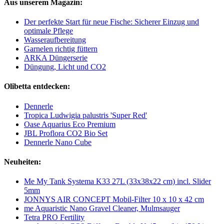
Aus unserem Magazin:
Der perfekte Start für neue Fische: Sicherer Einzug und
optimale Pflege
Wasseraufbereitung
Garnelen richtig füttern
ARKA Düngerserie
Düngung, Licht und CO2
Olibetta entdecken:
Dennerle
Tropica Ludwigia palustris 'Super Red'
Oase Aquarius Eco Premium
JBL Proflora CO2 Bio Set
Dennerle Nano Cube
Neuheiten:
Me My Tank Systema K33 27L (33x38x22 cm) incl. Slider
5mm
JONNYS AIR CONCEPT Mobil-Filter 10 x 10 x 42 cm
me Aquaristic Nano Gravel Cleaner, Mulmsauger
Tetra PRO Fertility