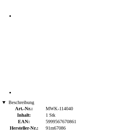
Beschreibung
Art.-Nr.:
MWK-114040
Inhalt:
1 Stk
EAN:
5999567670861
Hersteller-Nr.:
91m67086