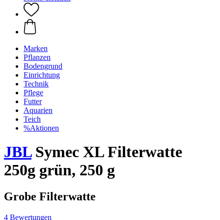
Marken
Pflanzen
Bodengrund
Einrichtung
Technik
Pflege
Futter
Aquarien
Teich
%Aktionen
JBL
Symec XL Filterwatte
250g grün, 250 g
Grobe Filterwatte
4 Bewertungen