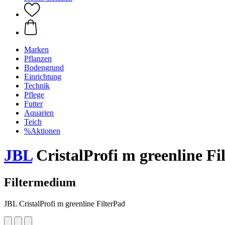
Marken
Pflanzen
Bodengrund
Einrichtung
Technik
Pflege
Futter
Aquarien
Teich
%Aktionen
JBL
CristalProfi m greenline Fi
Filtermedium
JBL CristalProfi m greenline FilterPad