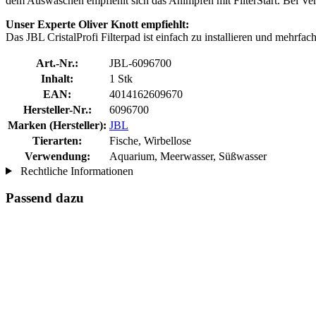
dem Auswaschen empfiehlt sich das Animpfen mit FilterStart. Bei Ve
Unser Experte Oliver Knott empfiehlt:
Das JBL CristalProfi Filterpad ist einfach zu installieren und mehrf
Art.-Nr.:
JBL-6096700
Inhalt:
1 Stk
EAN:
4014162609670
Hersteller-Nr.:
6096700
Marken (Hersteller):
JBL
Tierarten:
Fische, Wirbellose
Verwendung:
Aquarium, Meerwasser, Süßwasser
Rechtliche Informationen
Passend dazu