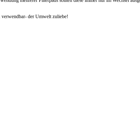
rwendung mehrerer Filterpads sollten diese immer nur im Wechsel ausg
ach verwendbar- der Umwelt zuliebe!