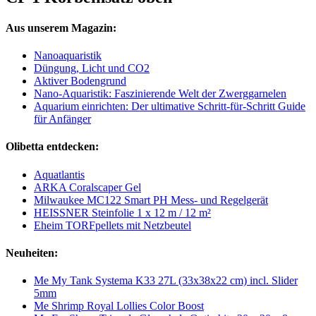
Aus unserem Magazin:
Nanoaquaristik
Düngung, Licht und CO2
Aktiver Bodengrund
Nano-Aquaristik: Faszinierende Welt der Zwerggarnelen
Aquarium einrichten: Der ultimative Schritt-für-Schritt Guide
für Anfänger
Olibetta entdecken:
Aquatlantis
ARKA Coralscaper Gel
Milwaukee MC122 Smart PH Mess- und Regelgerät
HEISSNER Steinfolie 1 x 12 m / 12 m²
Eheim TORFpellets mit Netzbeutel
Neuheiten:
Me My Tank Systema K33 27L (33x38x22 cm) incl. Slider
5mm
Me Shrimp Royal Lollies Color Boost