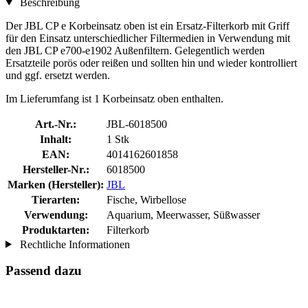
Beschreibung
Der JBL CP e Korbeinsatz oben ist ein Ersatz-Filterkorb mit Griff
für den Einsatz unterschiedlicher Filtermedien in Verwendung mit
den JBL CP e700-e1902 Außenfiltern. Gelegentlich werden
Ersatzteile porös oder reißen und sollten hin und wieder kontrolliert
und ggf. ersetzt werden.
Im Lieferumfang ist 1 Korbeinsatz oben enthalten.
Art.-Nr.:
JBL-6018500
Inhalt:
1 Stk
EAN:
4014162601858
Hersteller-Nr.:
6018500
Marken (Hersteller):
JBL
Tierarten:
Fische, Wirbellose
Verwendung:
Aquarium, Meerwasser, Süßwasser
Produktarten:
Filterkorb
Rechtliche Informationen
Passend dazu