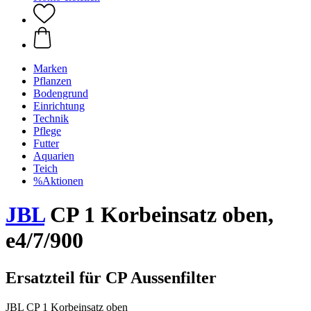
Marken
Pflanzen
Bodengrund
Einrichtung
Technik
Pflege
Futter
Aquarien
Teich
%Aktionen
JBL
CP 1 Korbeinsatz oben,
e4/7/900
Ersatzteil für CP Aussenfilter
JBL CP 1 Korbeinsatz oben