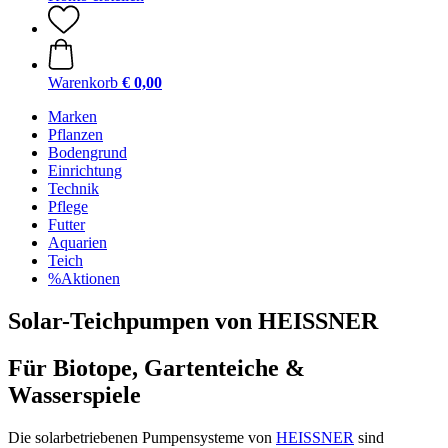
Warenkorb
€ 0,00
Marken
Pflanzen
Bodengrund
Einrichtung
Technik
Pflege
Futter
Aquarien
Teich
%Aktionen
Solar-Teichpumpen von HEISSNER
Für Biotope, Gartenteiche &
Wasserspiele
Die solarbetriebenen Pumpensysteme von
HEISSNER
sind