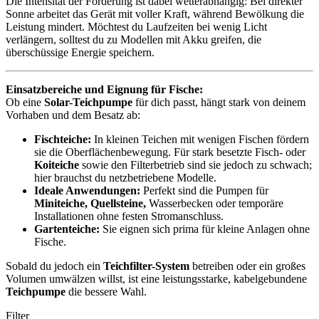
Die Intensität der Förderung ist dabei wetterabhängig: Bei direkter
Sonne arbeitet das Gerät mit voller Kraft, während Bewölkung die
Leistung mindert. Möchtest du Laufzeiten bei wenig Licht
verlängern, solltest du zu Modellen mit Akku greifen, die
überschüssige Energie speichern.
Einsatzbereiche und Eignung für Fische:
Ob eine
Solar-Teichpumpe
für dich passt, hängt stark von deinem
Vorhaben und dem Besatz ab:
Fischteiche:
In kleinen Teichen mit wenigen Fischen fördern
sie die Oberflächenbewegung. Für stark besetzte Fisch- oder
Koiteiche
sowie den Filterbetrieb sind sie jedoch zu schwach;
hier brauchst du netzbetriebene Modelle.
Ideale Anwendungen:
Perfekt sind die Pumpen für
Miniteiche, Quellsteine,
Wasserbecken oder temporäre
Installationen ohne festen Stromanschluss.
Gartenteiche:
Sie eignen sich prima für kleine Anlagen ohne
Fische.
Sobald du jedoch ein
Teichfilter-System
betreiben oder ein großes
Volumen umwälzen willst, ist eine leistungsstarke, kabelgebundene
Teichpumpe
die bessere Wahl.
Filter