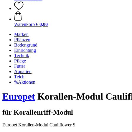
Warenkorb
€ 0,00
Marken
Pflanzen
Bodengrund
Einrichtung
Technik
Pflege
Futter
Aquarien
Teich
%Aktionen
Europet
Korallen-Modul Caulif
für Korallenriff-Modul
Europet Korallen-Modul Cauliflower S