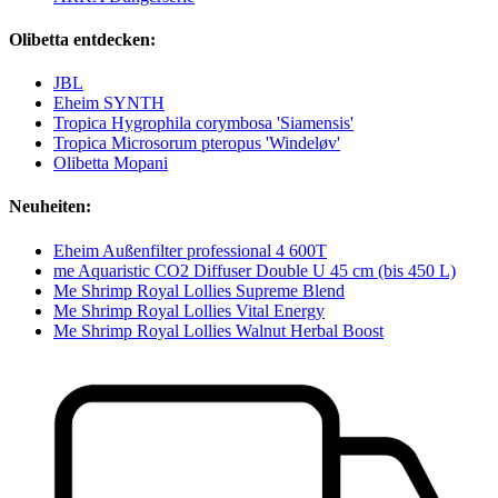
Olibetta entdecken:
JBL
Eheim SYNTH
Tropica Hygrophila corymbosa 'Siamensis'
Tropica Microsorum pteropus 'Windeløv'
Olibetta Mopani
Neuheiten:
Eheim Außenfilter professional 4 600T
me Aquaristic CO2 Diffuser Double U 45 cm (bis 450 L)
Me Shrimp Royal Lollies Supreme Blend
Me Shrimp Royal Lollies Vital Energy
Me Shrimp Royal Lollies Walnut Herbal Boost