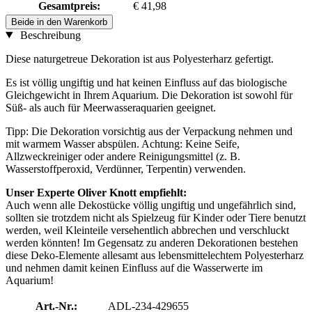
Gesamtpreis:
€ 41,98
Beide in den Warenkorb
Beschreibung
Diese naturgetreue Dekoration ist aus Polyesterharz gefertigt.
Es ist völlig ungiftig und hat keinen Einfluss auf das biologische
Gleichgewicht in Ihrem Aquarium. Die Dekoration ist sowohl für
Süß- als auch für Meerwasseraquarien geeignet.
Tipp: Die Dekoration vorsichtig aus der Verpackung nehmen und
mit warmem Wasser abspülen. Achtung: Keine Seife,
Allzweckreiniger oder andere Reinigungsmittel (z. B.
Wasserstoffperoxid, Verdünner, Terpentin) verwenden.
Unser Experte Oliver Knott empfiehlt:
Auch wenn alle Dekostücke völlig ungiftig und ungefährlich sind,
sollten sie trotzdem nicht als Spielzeug für Kinder oder Tiere benutzt
werden, weil Kleinteile versehentlich abbrechen und verschluckt
werden könnten! Im Gegensatz zu anderen Dekorationen bestehen
diese Deko-Elemente allesamt aus lebensmittelechtem Polyesterharz
und nehmen damit keinen Einfluss auf die Wasserwerte im
Aquarium!
Art.-Nr.:
ADL-234-429655