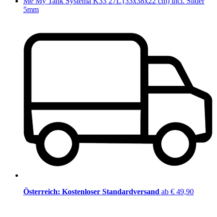
Me My Tank Systema K33 27L (33x38x22 cm) incl. Slider
5mm
Österreich: Kostenloser Standardversand
ab € 49,90