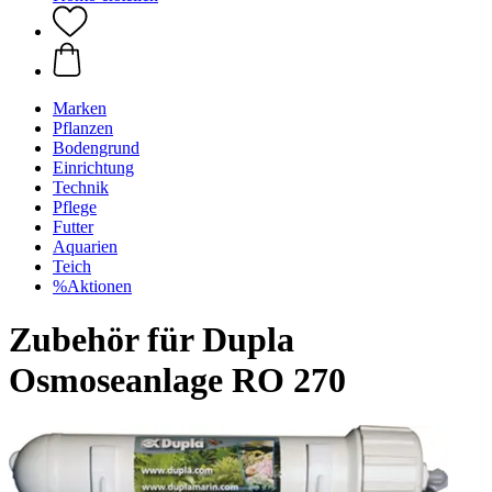
Marken
Pflanzen
Bodengrund
Einrichtung
Technik
Pflege
Futter
Aquarien
Teich
%Aktionen
Zubehör für Dupla
Osmoseanlage RO 270