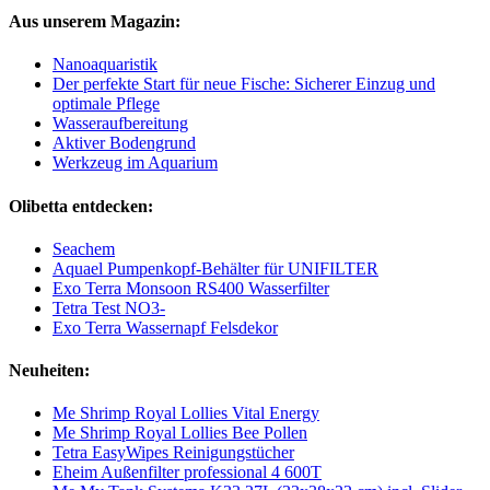
Aus unserem Magazin:
Nanoaquaristik
Der perfekte Start für neue Fische: Sicherer Einzug und
optimale Pflege
Wasseraufbereitung
Aktiver Bodengrund
Werkzeug im Aquarium
Olibetta entdecken:
Seachem
Aquael Pumpenkopf-Behälter für UNIFILTER
Exo Terra Monsoon RS400 Wasserfilter
Tetra Test NO3-
Exo Terra Wassernapf Felsdekor
Neuheiten:
Me Shrimp Royal Lollies Vital Energy
Me Shrimp Royal Lollies Bee Pollen
Tetra EasyWipes Reinigungstücher
Eheim Außenfilter professional 4 600T