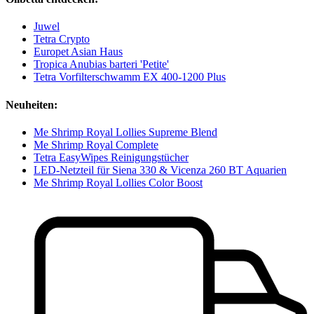
Juwel
Tetra Crypto
Europet Asian Haus
Tropica Anubias barteri 'Petite'
Tetra Vorfilterschwamm EX 400-1200 Plus
Neuheiten:
Me Shrimp Royal Lollies Supreme Blend
Me Shrimp Royal Complete
Tetra EasyWipes Reinigungstücher
LED-Netzteil für Siena 330 & Vicenza 260 BT Aquarien
Me Shrimp Royal Lollies Color Boost