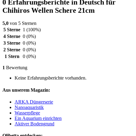
0 Erfahrungsberichte in Deutsch für
Chihiros Wellen Schere 21cm
5,0
von 5 Sternen
5 Sterne
1
(100%)
4 Sterne
0
(0%)
3 Sterne
0
(0%)
2 Sterne
0
(0%)
1 Stern
0
(0%)
1
Bewertung
Keine Erfahrungsberichte vorhanden.
Aus unserem Magazin:
ARKA Düngerserie
Nanoaquaristik
Wasserpflege
Ein Aquarium einrichten
Aktiver Bodengrund
Olibetta entdecken: