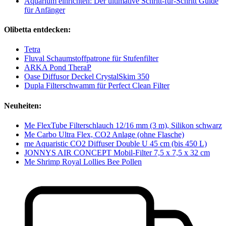
Aquarium einrichten: Der ultimative Schritt-für-Schritt Guide
für Anfänger
Olibetta entdecken:
Tetra
Fluval Schaumstoffpatrone für Stufenfilter
ARKA Pond TheraP
Oase Diffusor Deckel CrystalSkim 350
Dupla Filterschwamm für Perfect Clean Filter
Neuheiten:
Me FlexTube Filterschlauch 12/16 mm (3 m), Silikon schwarz
Me Carbo Ultra Flex, CO2 Anlage (ohne Flasche)
me Aquaristic CO2 Diffuser Double U 45 cm (bis 450 L)
JONNYS AIR CONCEPT Mobil-Filter 7,5 x 7,5 x 32 cm
Me Shrimp Royal Lollies Bee Pollen