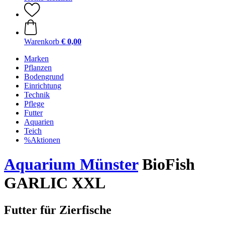
Warenkorb
€ 0,00
Marken
Pflanzen
Bodengrund
Einrichtung
Technik
Pflege
Futter
Aquarien
Teich
%Aktionen
Aquarium Münster
BioFish
GARLIC XXL
Futter für Zierfische