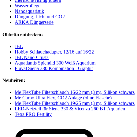
Zierfische richtig füttern
Wasserpflege
Nanoaquaristik
Düngung, Licht und CO2
ARKA Düngerserie
Olibetta entdecken:
JBL
Hobby Schlauchadapter, 12/16 auf 16/22
JBL Nano-Crusta
Aquatlantis Splendid 300 Weiß Aquarium
Fluval Siena 330 Kombination - Graphit
Neuheiten:
Me FlexTube Filterschlauch 16/22 mm (3 m), Silikon schwarz
Me Carbo Ultra Flex, CO2 Anlage (ohne Flasche)
Me FlexTube Filterschlauch 19/25 mm (3 m), Silikon schwarz
LED-Netzteil für Siena 330 & Vicenza 260 BT Aquarien
Tetra PRO Fertility