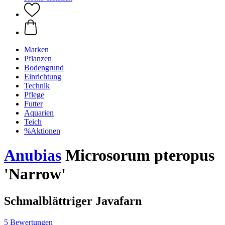
Marken
Pflanzen
Bodengrund
Einrichtung
Technik
Pflege
Futter
Aquarien
Teich
%Aktionen
Anubias
Microsorum pteropus
'Narrow'
Schmalblättriger Javafarn
5 Bewertungen