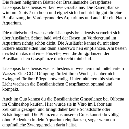
Die feinen hellgrünen Blätter der Brasilianische Graspflanze
Lilaeopsis brasiliensis wirken wie Grashalme. Die Rasenpflanze
wird nur 5 bis 7 cm hoch und eignet sich damit richtig gut für eine
Bepflanzung im Vordergrund des Aquariums und auch für ein Nano
Aquarium.
Die mittelschnell wachsende Lilaeopsis brasiliensis vermehrt sich
über Ausläufer. Schon bald wird der Rasen im Vordergrund im
Aquarium richtig schön dicht. Die Ausläufer kannst du mit einer
Schere abschneiden und dann anderswo neu einpflanzen. Am besten
machst du das mit einer Pinzette, weil die Jungpflanzen der
Brasilianischen Graspflanze doch recht mini sind.
Lilaeopsis brasiliensis wächst bestens in weichem und mittelhartem
Wasser. Eine CO2 Düngung fördert ihren Wuchs, ist aber nicht
zwingend für ihre Pflege notwendig. Unter mittlerem bis starkem
Licht wachsen die Brasilianischen Graspflanzen optimal und
kompakt.
Auch im Cup kannst du die Brasilianische Graspflanze bei Olibetta
im Onlineshop kaufen. Hier wurde sie in Vitro im Labor aus
Zellkultur gezogen und bringt daher keine Schadstoffe oder
Schädlinge mit. Die Pflanzen aus unseren Cups kannst du völlig
ohne Bedenken in dein Aquarium einpflanzen, sogar wenn du
empfindliche Zwerggarnelen darin hältst.