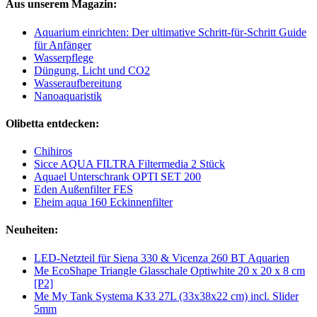
Aus unserem Magazin:
Aquarium einrichten: Der ultimative Schritt-für-Schritt Guide
für Anfänger
Wasserpflege
Düngung, Licht und CO2
Wasseraufbereitung
Nanoaquaristik
Olibetta entdecken:
Chihiros
Sicce AQUA FILTRA Filtermedia 2 Stück
Aquael Unterschrank OPTI SET 200
Eden Außenfilter FES
Eheim aqua 160 Eckinnenfilter
Neuheiten:
LED-Netzteil für Siena 330 & Vicenza 260 BT Aquarien
Me EcoShape Triangle Glasschale Optiwhite 20 x 20 x 8 cm
[P2]
Me My Tank Systema K33 27L (33x38x22 cm) incl. Slider
5mm