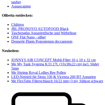
sauber
Aquascaping
Olibetta entdecken:
Chihiros
JBL PRONOVO AUTOFOOD Black
Taschenatlas Aquarienfische und Wirbellose
ONF Flat Nano - silber
Dennerle Plants Pogostemon deccanensis
Neuheiten:
JONNYS AIR CONCEPT Mobil-Filter 10 x 10 x 32 cm
Me My Tank Systema K33 27L (33x38x22 cm) incl. Slider
5mm
Me Shrimp Royal Lollies Bee Pollen
LED-Netzteil für Siena 330 & Vicenza 260 BT Aquarien
Me FlexTube Filterschlauch 16/22 mm (3 m), Silikon schwarz