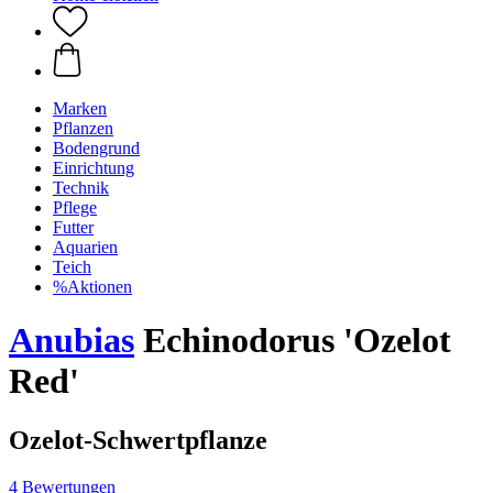
Marken
Pflanzen
Bodengrund
Einrichtung
Technik
Pflege
Futter
Aquarien
Teich
%Aktionen
Anubias
Echinodorus 'Ozelot
Red'
Ozelot-Schwertpflanze
4 Bewertungen