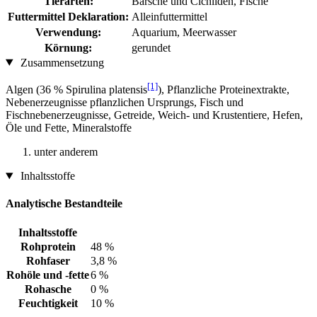
Tierarten:
Barsche und Cichliden, Fische
Futtermittel Deklaration:
Alleinfuttermittel
Verwendung:
Aquarium, Meerwasser
Körnung:
gerundet
Zusammensetzung
[1]
Algen (36 % Spirulina platensis
), Pflanzliche Proteinextrakte,
Nebenerzeugnisse pflanzlichen Ursprungs, Fisch und
Fischnebenerzeugnisse, Getreide, Weich- und Krustentiere, Hefen,
Öle und Fette, Mineralstoffe
unter anderem
Inhaltsstoffe
Analytische Bestandteile
Inhaltsstoffe
Rohprotein
48 %
Rohfaser
3,8 %
Rohöle und -fette
6 %
Rohasche
0 %
Feuchtigkeit
10 %