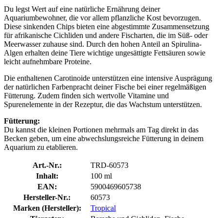
Du legst Wert auf eine natürliche Ernährung deiner
Aquariumbewohner, die vor allem pflanzliche Kost bevorzugen.
Diese sinkenden Chips bieten eine abgestimmte Zusammensetzung
für afrikanische Cichliden und andere Fischarten, die im Süß- oder
Meerwasser zuhause sind. Durch den hohen Anteil an Spirulina-
Algen erhalten deine Tiere wichtige ungesättigte Fettsäuren sowie
leicht aufnehmbare Proteine.
Die enthaltenen Carotinoide unterstützen eine intensive Ausprägung
der natürlichen Farbenpracht deiner Fische bei einer regelmäßigen
Fütterung. Zudem finden sich wertvolle Vitamine und
Spurenelemente in der Rezeptur, die das Wachstum unterstützen.
Fütterung:
Du kannst die kleinen Portionen mehrmals am Tag direkt in das
Becken geben, um eine abwechslungsreiche Fütterung in deinem
Aquarium zu etablieren.
Art.-Nr.:
TRD-60573
Inhalt:
100 ml
EAN:
5900469605738
Hersteller-Nr.:
60573
Marken (Hersteller):
Tropical