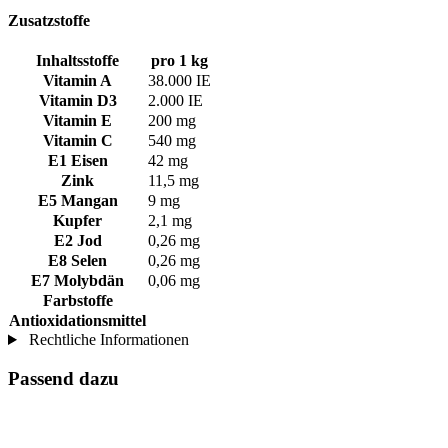
Zusatzstoffe
Inhaltsstoffe
pro 1 kg
Vitamin A
38.000 IE
Vitamin D3
2.000 IE
Vitamin E
200 mg
Vitamin C
540 mg
E1 Eisen
42 mg
Zink
11,5 mg
E5 Mangan
9 mg
Kupfer
2,1 mg
E2 Jod
0,26 mg
E8 Selen
0,26 mg
E7 Molybdän
0,06 mg
Farbstoffe
Antioxidationsmittel
Rechtliche Informationen
Passend dazu