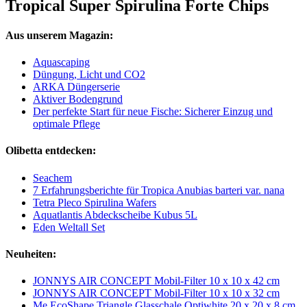
Tropical Super Spirulina Forte Chips
Aus unserem Magazin:
Aquascaping
Düngung, Licht und CO2
ARKA Düngerserie
Aktiver Bodengrund
Der perfekte Start für neue Fische: Sicherer Einzug und
optimale Pflege
Olibetta entdecken:
Seachem
7 Erfahrungsberichte für Tropica Anubias barteri var. nana
Tetra Pleco Spirulina Wafers
Aquatlantis Abdeckscheibe Kubus 5L
Eden Weltall Set
Neuheiten:
JONNYS AIR CONCEPT Mobil-Filter 10 x 10 x 42 cm
JONNYS AIR CONCEPT Mobil-Filter 10 x 10 x 32 cm
Me EcoShape Triangle Glasschale Optiwhite 20 x 20 x 8 cm