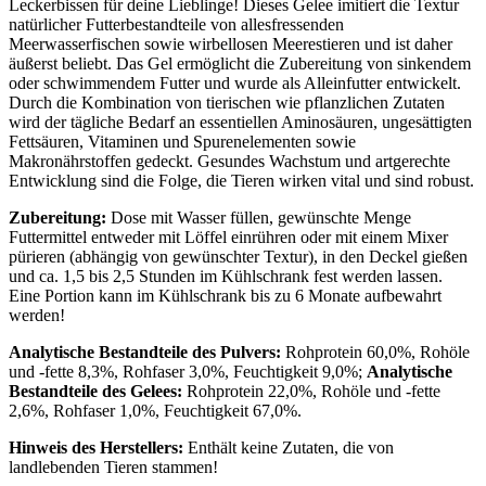
Leckerbissen für deine Lieblinge! Dieses Gelee imitiert die Textur
natürlicher Futterbestandteile von allesfressenden
Meerwasserfischen sowie wirbellosen Meerestieren und ist daher
äußerst beliebt. Das Gel ermöglicht die Zubereitung von sinkendem
oder schwimmendem Futter und wurde als Alleinfutter entwickelt.
Durch die Kombination von tierischen wie pflanzlichen Zutaten
wird der tägliche Bedarf an essentiellen Aminosäuren, ungesättigten
Fettsäuren, Vitaminen und Spurenelementen sowie
Makronährstoffen gedeckt. Gesundes Wachstum und artgerechte
Entwicklung sind die Folge, die Tieren wirken vital und sind robust.
Zubereitung:
Dose mit Wasser füllen, gewünschte Menge
Futtermittel entweder mit Löffel einrühren oder mit einem Mixer
pürieren (abhängig von gewünschter Textur), in den Deckel gießen
und ca. 1,5 bis 2,5 Stunden im Kühlschrank fest werden lassen.
Eine Portion kann im Kühlschrank bis zu 6 Monate aufbewahrt
werden!
Analytische Bestandteile des Pulvers:
Rohprotein 60,0%, Rohöle
und -fette 8,3%, Rohfaser 3,0%, Feuchtigkeit 9,0%;
Analytische
Bestandteile des Gelees:
Rohprotein 22,0%, Rohöle und -fette
2,6%, Rohfaser 1,0%, Feuchtigkeit 67,0%.
Hinweis des Herstellers:
Enthält keine Zutaten, die von
landlebenden Tieren stammen!