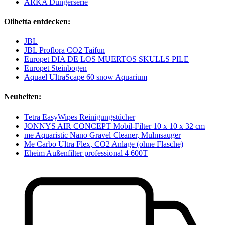
ARKA Düngerserie
Olibetta entdecken:
JBL
JBL Proflora CO2 Taifun
Europet DIA DE LOS MUERTOS SKULLS PILE
Europet Steinbogen
Aquael UltraScape 60 snow Aquarium
Neuheiten:
Tetra EasyWipes Reinigungstücher
JONNYS AIR CONCEPT Mobil-Filter 10 x 10 x 32 cm
me Aquaristic Nano Gravel Cleaner, Mulmsauger
Me Carbo Ultra Flex, CO2 Anlage (ohne Flasche)
Eheim Außenfilter professional 4 600T