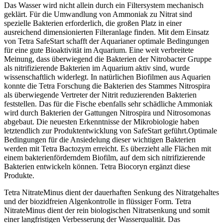
Das Wasser wird nicht allein durch ein Filtersystem mechanisch
geklärt. Für die Umwandlung von Ammoniak zu Nitrat sind
spezielle Bakterien erforderlich, die großen Platz in einer
ausreichend dimensionierten Filteranlage finden. Mit dem Einsatz
von Tetra SafeStart schafft der Aquarianer optimale Bedingungen
für eine gute Bioaktivität im Aquarium. Eine weit verbreitete
Meinung, dass überwiegend die Bakterien der Nitrobacter Gruppe
als nitrifizierende Bakterien im Aquarium aktiv sind, wurde
wissenschaftlich widerlegt. In natürlichen Biofilmen aus Aquarien
konnte die Tetra Forschung die Bakterien des Stammes Nitrospira
als überwiegende Vertreter der Nitrit reduzierenden Bakterien
feststellen. Das für die Fische ebenfalls sehr schädliche Ammoniak
wird durch Bakterien der Gattungen Nitrospira und Nitrosomonas
abgebaut. Die neuesten Erkenntnisse der Mikrobiologie haben
letztendlich zur Produktentwicklung von SafeStart geführt.Optimale
Bedingungen für die Ansiedelung dieser wichtigen Bakterien
werden mit Tetra Bactozym erreicht. Es überzieht alle Flächen mit
einem bakterienförderndem Biofilm, auf dem sich nitrifizierende
Bakterien entwickeln können. Tetra Biocoryn ergänzt diese
Produkte.
Tetra NitrateMinus dient der dauerhaften Senkung des Nitratgehaltes
und der biozidfreien Algenkontrolle in flüssiger Form. Tetra
NitrateMinus dient der rein biologischen Nitratsenkung und somit
einer langfristigen Verbesserung der Wasserqualität. Das