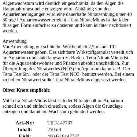
Algenwachstum wird deutlich eingeschränkt, da den Algen die
Hauptnahrungsquelle entzogen wird. Abhängig von den
Aquarienbedingungen wird eine dauerhafte Nitratsenkung unter 40-
50 mg/ l Aquarienwasser erreicht. Tetra NitrateMinus ist dank der
flüssigen Form einfacher zu dosieren und kann leichter nachdosiert
werden.
Anwendung
Vor Anwendung gut schütteln. Wöchentlich 2,5 ml auf 10 l
Aquarienwasser geben. Das sichtbare Wirkstoffgranulat verteilt sich
im Aquarium und sinkt langsam zu Boden. Tetra NitrateMinus ist
für die Aquarienbewohner und Pflanzen absolut unschädlich. Zur
Überprüfung des Nitratwertes (NO3) im Aquarium kann z. B. Der
Tetra Test 6in1 oder der Tetra Test NO3- benutzt werden. Bei einem
zu hohen Nitratwert sollte Tetra NitrateMinus eingesetzt werden.
Oliver Knott empfiehlt:
Mit Tetra NitrateMinus lässt sich der Nitratgehalt im Aquarium
schnell ein und einfach einstellen, sodass Algen die Grundlage
entzogen und damit am Wachstum gehindert werden.
Art.-Nr.:
TET-147737
Inhalt:
250 ml
EAN:
4004218147737