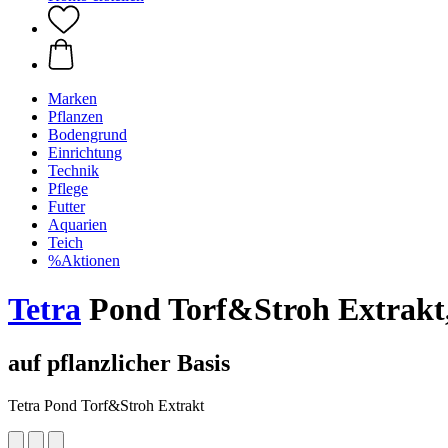
Marken
Pflanzen
Bodengrund
Einrichtung
Technik
Pflege
Futter
Aquarien
Teich
%Aktionen
Tetra
Pond Torf&Stroh Extrakt,
auf pflanzlicher Basis
Tetra Pond Torf&Stroh Extrakt