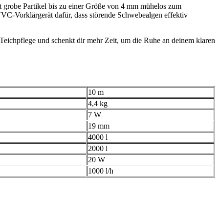
bst grobe Partikel bis zu einer Größe von 4 mm mühelos zum
-UVC-Vorklärgerät dafür, dass störende Schwebealgen effektiv
 Teichpflege und schenkt dir mehr Zeit, um die Ruhe an deinem klaren
10 m
4,4 kg
7 W
19 mm
4000 l
2000 l
20 W
1000 l/h