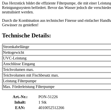
Das Herzstück bildet die effiziente Filterpumpe, die mit einer Leist
Reinigungssystem befördert. Bevor das Wasser jedoch die verschieden
neutralisiert werden.
Durch die Kombination aus technischer Finesse und einfacher Handhab
Gewässer zu genießen!
Technische Details:
Stromkabellänge
Nettogewicht
UVC-Leistung
Anschlüsse Eingang
Teichvolumen max.
Teichvolumen mit Fischbesatz max.
Leistung Filterpumpe
Max. Förderleistung Filterpumpe
Art.-Nr.:
PON-51226
Inhalt:
1 Stk
EAN:
4010052512266