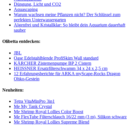
Düngung, Licht und CO2
Aquascaping
Warum wachsen meine Pflanzen nicht? Der Schlüssel zum
perfekten Unterwassergarten
Algenfrei und Kristallklar: So bleibt dein Aquarium dauerhaft
sauber
Olibetta entdecken:
JBL
Oase Edelstahlblende ProfiSkim Wall standard
KÄRCHER Zisternenpumpe BP 2 Cistern
HEISSNER Ersatzfilterschwamm 34 x 24 x 2,5 cm
12 Erfahrungsberichte für ARKA myScape-Rocks Dragon
Ohko-Gestein
Neuheiten:
Tetra VitaMinPro 3in1
Me My Tank Crystal
Me Shrimp Royal Lollies Color Boost
Me FlexTube Filterschlauch 16/22 mm (3 m), Silikon schwarz
Me Shrimp Royal Lollies Supreme Blend