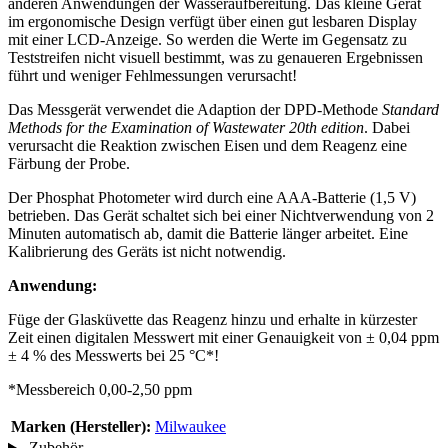
anderen Anwendungen der Wasseraufbereitung. Das kleine Gerät
im ergonomische Design verfügt über einen gut lesbaren Display
mit einer LCD-Anzeige. So werden die Werte im Gegensatz zu
Teststreifen nicht visuell bestimmt, was zu genaueren Ergebnissen
führt und weniger Fehlmessungen verursacht!
Das Messgerät verwendet die Adaption der DPD-Methode
Standard
Methods for the Examination of Wastewater 20th edition
. Dabei
verursacht die Reaktion zwischen Eisen und dem Reagenz eine
Färbung der Probe.
Der Phosphat Photometer wird durch eine AAA-Batterie (1,5 V)
betrieben. Das Gerät schaltet sich bei einer Nichtverwendung von 2
Minuten automatisch ab, damit die Batterie länger arbeitet. Eine
Kalibrierung des Geräts ist nicht notwendig.
Anwendung:
Füge der Glasküvette das Reagenz hinzu und erhalte in kürzester
Zeit einen digitalen Messwert mit einer Genauigkeit von ± 0,04 ppm
± 4 % des Messwerts bei 25 °C*!
*Messbereich 0,00-2,50 ppm
Marken (Hersteller):
Milwaukee
Zubehör