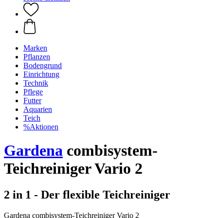
Marken
Pflanzen
Bodengrund
Einrichtung
Technik
Pflege
Futter
Aquarien
Teich
%Aktionen
Gardena
combisystem-
Teichreiniger Vario 2
2 in 1 - Der flexible Teichreiniger
Gardena combisystem-Teichreiniger Vario 2