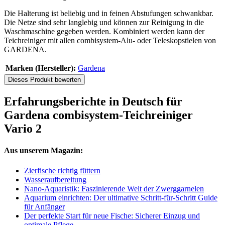
Die Halterung ist beliebig und in feinen Abstufungen schwankbar.
Die Netze sind sehr langlebig und können zur Reinigung in die
Waschmaschine gegeben werden. Kombiniert werden kann der
Teichreiniger mit allen combisystem-Alu- oder Teleskopstielen von
GARDENA.
Marken (Hersteller):
Gardena
Dieses Produkt bewerten
Erfahrungsberichte in Deutsch für
Gardena combisystem-Teichreiniger
Vario 2
Aus unserem Magazin:
Zierfische richtig füttern
Wasseraufbereitung
Nano-Aquaristik: Faszinierende Welt der Zwerggarnelen
Aquarium einrichten: Der ultimative Schritt-für-Schritt Guide
für Anfänger
Der perfekte Start für neue Fische: Sicherer Einzug und
optimale Pflege