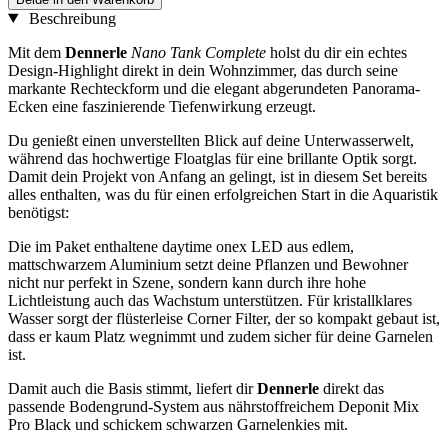
Beschreibung
Mit dem
Dennerle
Nano Tank Complete
holst du dir ein echtes
Design-Highlight direkt in dein Wohnzimmer, das durch seine
markante Rechteckform und die elegant abgerundeten Panorama-
Ecken eine faszinierende Tiefenwirkung erzeugt.
Du genießt einen unverstellten Blick auf deine Unterwasserwelt,
während das hochwertige Floatglas für eine brillante Optik sorgt.
Damit dein Projekt von Anfang an gelingt, ist in diesem Set bereits
alles enthalten, was du für einen erfolgreichen Start in die Aquaristik
benötigst:
Die im Paket enthaltene daytime onex LED aus edlem,
mattschwarzem Aluminium setzt deine Pflanzen und Bewohner
nicht nur perfekt in Szene, sondern kann durch ihre hohe
Lichtleistung auch das Wachstum unterstützen. Für kristallklares
Wasser sorgt der flüsterleise Corner Filter, der so kompakt gebaut ist,
dass er kaum Platz wegnimmt und zudem sicher für deine Garnelen
ist.
Damit auch die Basis stimmt, liefert dir
Dennerle
direkt das
passende Bodengrund-System aus nährstoffreichem Deponit Mix
Pro Black und schickem schwarzen Garnelenkies mit.