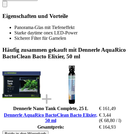
Eigenschaften und Vorteile
Panorama-Glas mit Tiefeneffekt
Starke daytime onex LED-Power
Sicherer Filter für Garnelen
Häufig zusammen gekauft mit Dennerle AquaRico
BactoClean Bacto Elixier, 50 ml
Dennerle Nano Tank Complete, 25 L
€ 161,49
Dennerle AquaRico BactoClean Bacto Elixier,
€ 3,44
50 ml
(€ 68,80 / l)
Gesamtpreis:
€ 164,93
Beide in den Warenkorb