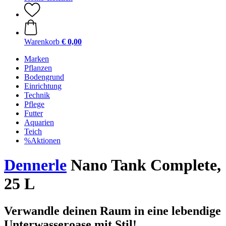
Warenkorb
€ 0,00
Marken
Pflanzen
Bodengrund
Einrichtung
Technik
Pflege
Futter
Aquarien
Teich
%Aktionen
Dennerle
Nano Tank Complete,
25 L
Verwandle deinen Raum in eine lebendige
Unterwasseroase mit Stil!