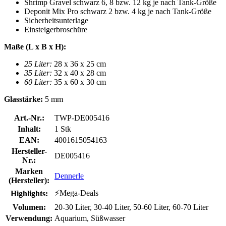
Shrimp Gravel schwarz 6, 8 bzw. 12 kg je nach Tank-Größe
Deponit Mix Pro schwarz 2 bzw. 4 kg je nach Tank-Größe
Sicherheitsunterlage
Einsteigerbroschüre
Maße (L x B x H):
25 Liter:
28 x 36 x 25 cm
35 Liter:
32 x 40 x 28 cm
60 Liter:
35 x 60 x 30 cm
Glasstärke:
5 mm
Art.-Nr.:
TWP-DE005416
Inhalt:
1 Stk
EAN:
4001615054163
Hersteller-
DE005416
Nr.:
Marken
Dennerle
(Hersteller):
⚡Mega-Deals
Highlights:
Volumen:
20-30 Liter, 30-40 Liter, 50-60 Liter, 60-70 Liter
Verwendung:
Aquarium, Süßwasser