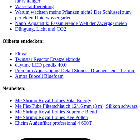
für Anfänger
Wasseraufbereitung
Warum wachsen meine Pflanzen nicht? Der Schlüssel zum
perfekten Unterwassergarten
Nano-Aquaristik: Faszinierende Welt der Zwerggarnelen
Düngung, Licht und CO2
Olibetta entdecken:
Fluval
Twinstar Reactor Ersatzelektrode
daytime LED pendix 40.0
Premium Aquascaping Detail Stones "Drachenstein" 1-2 mm
Amtra Biocell Bluefoam
Neuheiten:
Me Shrimp Royal Lollies Vital Energy
Me FlexTube Filterschlauch 12/16 mm (3 m), Silikon schwarz
Me Shrimp Royal Lollies Supreme Blend
Me Shrimp Royal Lollies Bee Pollen
Eheim Außenfilter professional 4 600T