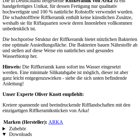
Die in Deutschland hergestellte
Riffkeramik von Arka
ist ein
handgefertigtes Unikat, für dessen Fertigung nur qualitativ
hochwertigste und 100 % natürliche Rohstoffe verwendet wurden.
Die schadstofffreie Riffkeramik enthält keine künstlichen Zusätze,
weshalb sie für Riffaquarien sowie deren Innenleben vollkommen
unbedenklich ist.
Die hochporöse Struktur der Riffkeramik bietet nützlichen Bakterien
eine optimale Ansiedlungsfläche. Die Bakterien bauen Nährstoffe ab
und stellen auf diese Weise ein natürliches und gesundes
Wasserbiotop her.
Hinweis:
Die Riffkeramik kann sofort ins Wasser eingesetzt
werden. Eine minimale Silikatabgabe ist möglich, dieser ist aber
ganz leicht entgegenzuwirken - siehe die sich unten befindende
Anleitung!
Unser Experte Oliver Knott empfiehlt:
Kreiere spannende und beeindruckende Rifflandschaften mit den
einzigartigen Riffkeramikstücken von Arka!
Marken (Hersteller):
ARKA
Zubehör
Downloads