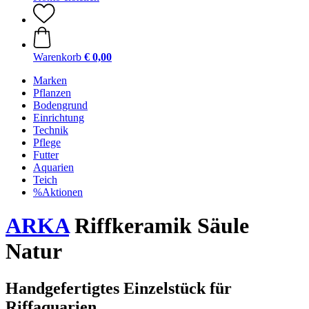
Warenkorb
€ 0,00
Marken
Pflanzen
Bodengrund
Einrichtung
Technik
Pflege
Futter
Aquarien
Teich
%Aktionen
ARKA
Riffkeramik Säule
Natur
Handgefertigtes Einzelstück für
Riffaquarien