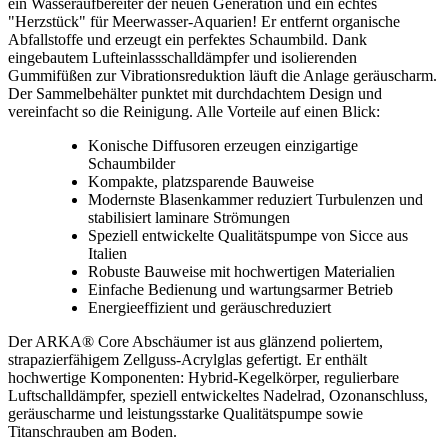
ein Wasseraufbereiter der neuen Generation und ein echtes
"Herzstück" für Meerwasser-Aquarien! Er entfernt organische
Abfallstoffe und erzeugt ein perfektes Schaumbild. Dank
eingebautem Lufteinlassschalldämpfer und isolierenden
Gummifüßen zur Vibrationsreduktion läuft die Anlage geräuscharm.
Der Sammelbehälter punktet mit durchdachtem Design und
vereinfacht so die Reinigung. Alle Vorteile auf einen Blick:
Konische Diffusoren erzeugen einzigartige
Schaumbilder
Kompakte, platzsparende Bauweise
Modernste Blasenkammer reduziert Turbulenzen und
stabilisiert laminare Strömungen
Speziell entwickelte Qualitätspumpe von Sicce aus
Italien
Robuste Bauweise mit hochwertigen Materialien
Einfache Bedienung und wartungsarmer Betrieb
Energieeffizient und geräuschreduziert
Der ARKA® Core Abschäumer ist aus glänzend poliertem,
strapazierfähigem Zellguss-Acrylglas gefertigt. Er enthält
hochwertige Komponenten: Hybrid-Kegelkörper, regulierbare
Luftschalldämpfer, speziell entwickeltes Nadelrad, Ozonanschluss,
geräuscharme und leistungsstarke Qualitätspumpe sowie
Titanschrauben am Boden.