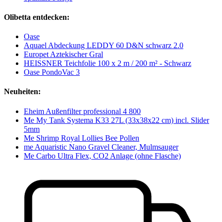
Olibetta entdecken:
Oase
Aquael Abdeckung LEDDY 60 D&N schwarz 2.0
Europet Aztekischer Gral
HEISSNER Teichfolie 100 x 2 m / 200 m² - Schwarz
Oase PondoVac 3
Neuheiten:
Eheim Außenfilter professional 4 800
Me My Tank Systema K33 27L (33x38x22 cm) incl. Slider
5mm
Me Shrimp Royal Lollies Bee Pollen
me Aquaristic Nano Gravel Cleaner, Mulmsauger
Me Carbo Ultra Flex, CO2 Anlage (ohne Flasche)